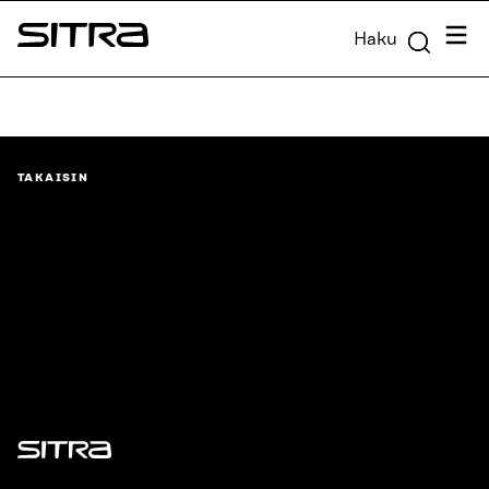
Siirry
Valik
Haku
suoraan
Sitra
sisältöön
↓
TAKAISIN
Sitra