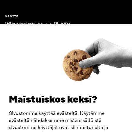
OSOITE
Itämerenkatu 11-13, PL 160,
00181 Helsinki
Saapumisohjeet
Y-TUNNUS
0202132-3
PUHELIN
+358 294 618 991
SÄHKÖPOSTI
etunimi.sukunimi@sitra.fi
sitra@sitra.fi
Maistuiskos keksi?
Sivustomme käyttää evästeitä. Käytämme
SITRA SOSIAALISESSA MEDIASSA
evästeitä nähdäksemme mistä sisällöistä
sivustomme käyttäjät ovat kiinnostuneita ja