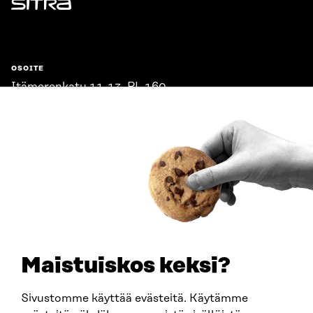
Sitra
OSOITE
Itämerenkatu 11-13, PL 160,
00181 Helsinki
Saapumisohjeet
Y-TUNNUS
0202132-3
PUHELIN
+358 294 618 991
SÄHKÖPOSTI
etunimi.sukunimi@sitra.fi
sitra@sitra.fi
Maistuiskos keksi?
Sivustomme käyttää evästeitä. Käytämme
SITRA SOSIAALISESSA MEDIASSA