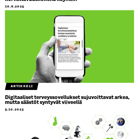
10.6.2025
ARTIKKELI
Digitaaliset terveyssovellukset sujuvoittavat arkea,
mutta säästöt syntyvät viiveellä
5.10.2023