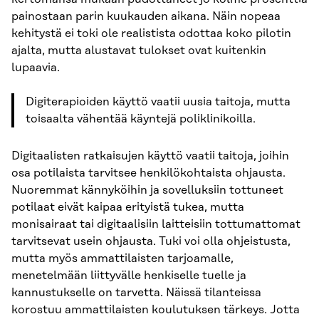
painostaan parin kuukauden aikana. Näin nopeaa
kehitystä ei toki ole realistista odottaa koko pilotin
ajalta, mutta alustavat tulokset ovat kuitenkin
lupaavia.
Digiterapioiden käyttö vaatii uusia taitoja, mutta
toisaalta vähentää käyntejä poliklinikoilla.
Digitaalisten ratkaisujen käyttö vaatii taitoja, joihin
osa potilaista tarvitsee henkilökohtaista ohjausta.
Nuoremmat kännyköihin ja sovelluksiin tottuneet
potilaat eivät kaipaa erityistä tukea, mutta
monisairaat tai digitaalisiin laitteisiin tottumattomat
tarvitsevat usein ohjausta. Tuki voi olla ohjeistusta,
mutta myös ammattilaisten tarjoamalle,
menetelmään liittyvälle henkiselle tuelle ja
kannustukselle on tarvetta. Näissä tilanteissa
korostuu ammattilaisten koulutuksen tärkeys. Jotta