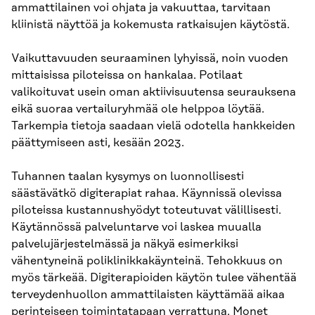
ammattilainen voi ohjata ja vakuuttaa, tarvitaan
kliinistä näyttöä ja kokemusta ratkaisujen käytöstä.
Vaikuttavuuden seuraaminen lyhyissä, noin vuoden
mittaisissa piloteissa on hankalaa. Potilaat
valikoituvat usein oman aktiivisuutensa seurauksena
eikä suoraa vertailuryhmää ole helppoa löytää.
Tarkempia tietoja saadaan vielä odotella hankkeiden
päättymiseen asti, kesään 2023.
Tuhannen taalan kysymys on luonnollisesti
säästävätkö digiterapiat rahaa. Käynnissä olevissa
piloteissa kustannushyödyt toteutuvat välillisesti.
Käytännössä palveluntarve voi laskea muualla
palvelujärjestelmässä ja näkyä esimerkiksi
vähentyneinä poliklinikkakäynteinä. Tehokkuus on
myös tärkeää. Digiterapioiden käytön tulee vähentää
terveydenhuollon ammattilaisten käyttämää aikaa
perinteiseen toimintatapaan verrattuna. Monet