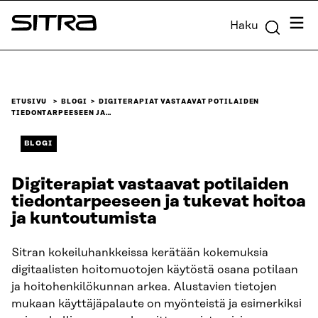
Siirry
Valik
Haku
suoraan
Sitra
sisältöön
↓
ETUSIVU
BLOGI
DIGITERAPIAT VASTAAVAT POTILAIDEN
TIEDONTARPEESEEN JA…
BLOGI
Digiterapiat vastaavat potilaiden
tiedontarpeeseen ja tukevat hoitoa
ja kuntoutumista
Sitran kokeiluhankkeissa kerätään kokemuksia
digitaalisten hoitomuotojen käytöstä osana potilaan
ja hoitohenkilökunnan arkea. Alustavien tietojen
mukaan käyttäjäpalaute on myönteistä ja esimerkiksi