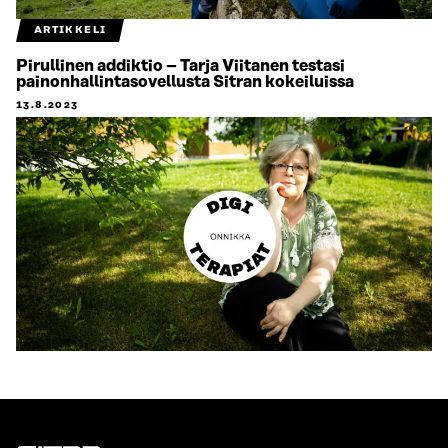
ARTIKKELI
Pirullinen addiktio – Tarja Viitanen testasi
painonhallintasovellusta Sitran kokeiluissa
13.8.2023