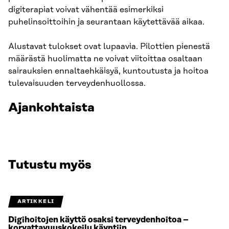
digiterapiat voivat vähentää esimerkiksi
puhelinsoittoihin ja seurantaan käytettävää aikaa.
Alustavat tulokset ovat lupaavia. Pilottien pienestä
määrästä huolimatta ne voivat viitoittaa osaltaan
sairauksien ennaltaehkäisyä, kuntoutusta ja hoitoa
tulevaisuuden terveydenhuollossa.
Ajankohtaista
Tutustu myös
ARTIKKELI
Digihoitojen käyttö osaksi terveydenhoitoa –
korvattavuuskokeilu käyntiin