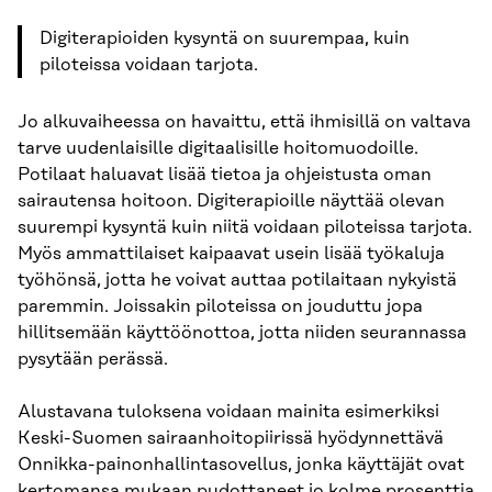
Digiterapioiden kysyntä on suurempaa, kuin
piloteissa voidaan tarjota.
Jo alkuvaiheessa on havaittu, että ihmisillä on valtava
tarve uudenlaisille digitaalisille hoitomuodoille.
Potilaat haluavat lisää tietoa ja ohjeistusta oman
sairautensa hoitoon. Digiterapioille näyttää olevan
suurempi kysyntä kuin niitä voidaan piloteissa tarjota.
Myös ammattilaiset kaipaavat usein lisää työkaluja
työhönsä, jotta he voivat auttaa potilaitaan nykyistä
paremmin. Joissakin piloteissa on jouduttu jopa
hillitsemään käyttöönottoa, jotta niiden seurannassa
pysytään perässä.
Alustavana tuloksena voidaan mainita esimerkiksi
Keski-Suomen sairaanhoitopiirissä hyödynnettävä
Onnikka-painonhallintasovellus, jonka käyttäjät ovat
kertomansa mukaan pudottaneet jo kolme prosenttia