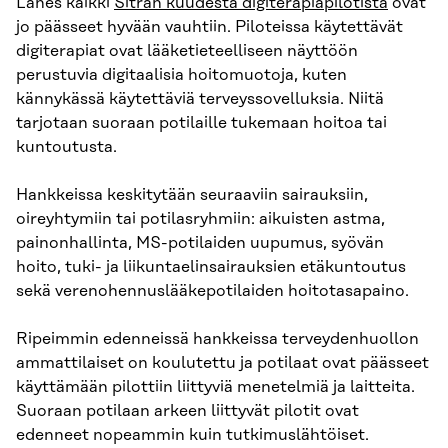
Lähes kaikki
Sitran kuudesta digiterapiapilotista
ovat
jo päässeet hyvään vauhtiin. Piloteissa käytettävät
digiterapiat ovat lääketieteelliseen näyttöön
perustuvia digitaalisia hoitomuotoja, kuten
kännykässä käytettäviä terveyssovelluksia. Niitä
tarjotaan suoraan potilaille tukemaan hoitoa tai
kuntoutusta.
Hankkeissa keskitytään seuraaviin sairauksiin,
oireyhtymiin tai potilasryhmiin: aikuisten astma,
painonhallinta, MS-potilaiden uupumus, syövän
hoito, tuki- ja liikuntaelinsairauksien etäkuntoutus
sekä verenohennuslääkepotilaiden hoitotasapaino.
Ripeimmin edenneissä hankkeissa terveydenhuollon
ammattilaiset on koulutettu ja potilaat ovat päässeet
käyttämään pilottiin liittyviä menetelmiä ja laitteita.
Suoraan potilaan arkeen liittyvät pilotit ovat
edenneet nopeammin kuin tutkimuslähtöiset.