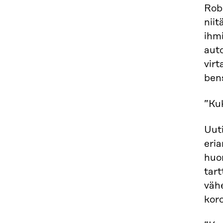
Robo
niit
ihm
auto
virt
bens
”Kuk
Uuti
eri
huon
tart
vähe
koro