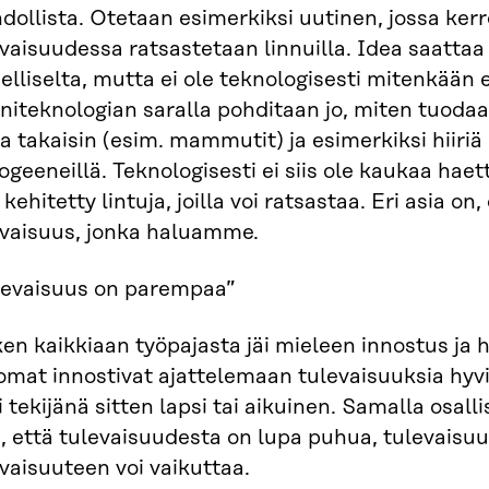
ollista. Otetaan esimerkiksi uutinen, jossa kerro
vaisuudessa ratsastetaan linnuilla. Idea saattaa
elliselta, mutta ei ole teknologisesti mitenkään 
niteknologian saralla pohditaan jo, miten tuoda
ja takaisin (esim. mammutit) ja esimerkiksi hiiri
togeeneillä. Teknologisesti ei siis ole kaukaa hae
i kehitetty lintuja, joilla voi ratsastaa. Eri asia on
evaisuus, jonka haluamme.
levaisuus on parempaa”
en kaikkiaan työpajasta jäi mieleen innostus ja
mat innostivat ajattelemaan tulevaisuuksia hyvi
i tekijänä sitten lapsi tai aikuinen. Samalla osal
ä, että tulevaisuudesta on lupa puhua, tulevaisu
vaisuuteen voi vaikuttaa.