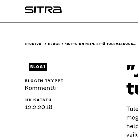
Siirry
Sitra
suoraan
sisältöön
↓
ETUSIVU
BLOGI
”JUTTU ON NIIN, ETTÄ TULEVAISUUS…
”
BLOGI
BLOGIN TYYPPI
t
Kommentti
JULKAISTU
12.2.2018
Tul
mega
help
vaik