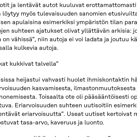
tit ja lentävät autot kuuluvat erottamattomasti
ä löytyy myös tulevaisuuden sanomien etusivuilta.
isen apulaisina esimerkiksi ympäristön tilan par
jen suhteen ajatukset olivat yllättävän arkisia: j
a on vähissä”, niin autoja ei voi ladata ja joutuu
alla kulkevia autoja.
at kukkivat talvella”
sissa heijastui vahvasti huolet ihmiskontaktin h
arvoisuuden kasvamisesta, ilmastonmuutoksesta j
onemisesta. Toisaalta ote oli pääsääntöisesti o
tuva. Eriarvoisuuden suhteen uutisoitiin esimer
ntävät eriarvoisuutta”. Useat uutiset kertoivat 
stuvat tasa-arvo, kaveruus ja luonto.