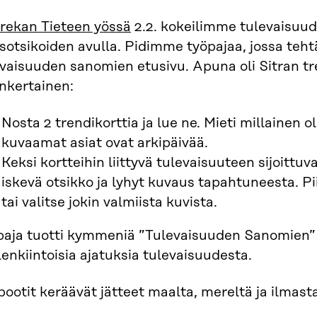
rekan Tieteen yössä
2.2. kokeilimme tulevaisuud
sotsikoiden avulla. Pidimme työpajaa, jossa tehtä
vaisuuden sanomien etusivu. Apuna oli Sitran tre
nkertainen:
Nosta 2 trendikorttia ja lue ne. Mieti millainen o
kuvaamat asiat ovat arkipäivää.
Keksi kortteihin liittyvä tulevaisuuteen sijoittu
iskevä otsikko ja lyhyt kuvaus tapahtuneesta. Pii
tai valitse jokin valmiista kuvista.
paja tuotti kymmeniä ”Tulevaisuuden Sanomien” e
enkiintoisia ajatuksia tulevaisuudesta.
ootit keräävät jätteet maalta, mereltä ja ilmast