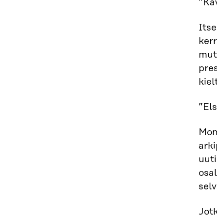
”Ka
Itse
kerr
mut
pre
kiel
”Els
Mone
arki
uuti
osal
selv
Jotk