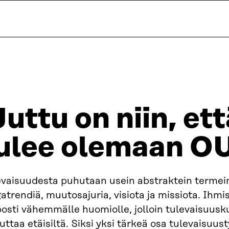
Juttu on niin, et
ulee olemaan O
evaisuudesta puhutaan usein abstraktein termei
trendiä, muutosajuria, visiota ja missiota. Ihmis
osti vähemmälle huomiolle, jolloin tulevaisuusk
uttaa etäisiltä. Siksi yksi tärkeä osa tulevaisuus