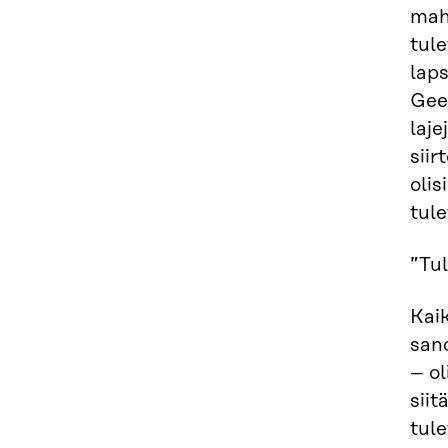
mahd
tule
laps
Gee
laje
siir
olis
tul
”Tu
Kaik
sano
– ol
siit
tule