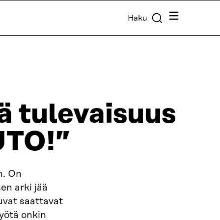
Valikko
Haku
tä tulevaisuus
UTO!”
n. On
en arki jää
uvat saattavat
työtä onkin