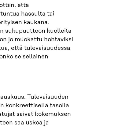
ttiin, että
 tuntua hassulta tai
erityisen kaukana.
an sukupuuttoon kuolleita
ä on jo muokattu hohtaviksi
ttua, että tulevaisuudessa
, onko se sellainen
 hauskuus. Tulevaisuuden
n konkreettisella tasolla
listujat saivat kokemuksen
uteen saa uskoa ja