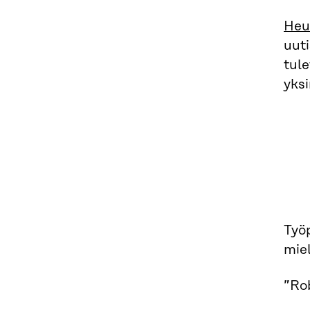
Heu
uuti
tule
yksi
Työ
miel
”Rob