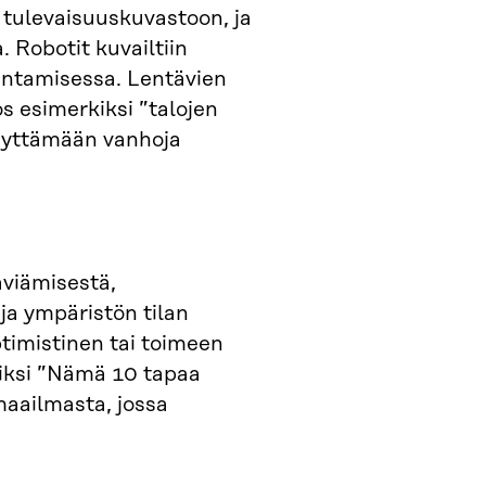
 tulevaisuuskuvastoon, ja
 Robotit kuvailtiin
antamisessa. Lentävien
os esimerkiksi ”talojen
 käyttämään vanhoja
äviämisestä,
a ympäristön tilan
ptimistinen tai toimeen
kiksi ”Nämä 10 tapaa
maailmasta, jossa