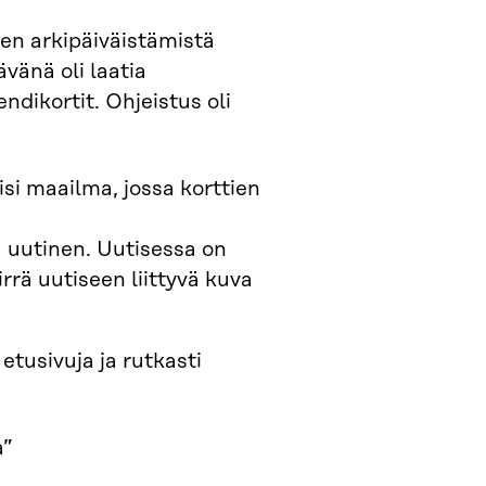
en arkipäiväistämistä
vänä oli laatia
ndikortit. Ohjeistus oli
lisi maailma, jossa korttien
va uutinen. Uutisessa on
rrä uutiseen liittyvä kuva
tusivuja ja rutkasti
a”