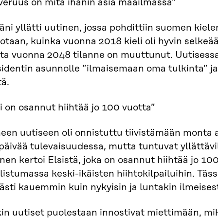
veruus on mitä ihanin asia maailmassa”
äni yllätti uutinen, jossa pohdittiin suomen kiel
otaan, kuinka vuonna 2018 kieli oli hyvin selkeää
ta vuonna 2048 tilanne on muuttunut. Uutisess
sidentin asunnolle ”ilmaisemaan oma tulkinta” 
tä.
i on osannut hiihtää jo 100 vuotta”
en uutiseen oli onnistuttu tiivistämään monta as
päivää tulevaisuudessa, mutta tuntuvat yllättävi
nen kertoi Elsistä, joka on osannut hiihtää jo 100
listumassa keski-ikäisten hiihtokilpailuihin. Tä
ästi kauemmin kuin nykyisin ja luntakin ilmeisesti
in uutiset puolestaan innostivat miettimään, mik