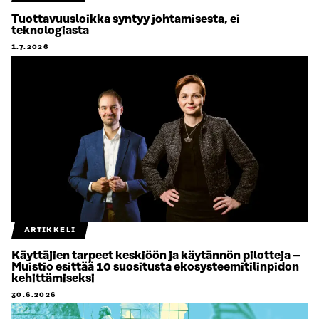
Tuottavuusloikka syntyy johtamisesta, ei
teknologiasta
1.7.2026
ARTIKKELI
Käyttäjien tarpeet keskiöön ja käytännön pilotteja –
Muistio esittää 10 suositusta ekosysteemitilinpidon
kehittämiseksi
30.6.2026