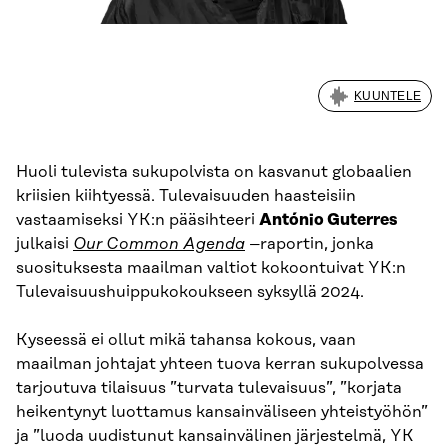
KUUNTELE
Huoli tulevista sukupolvista on kasvanut globaalien
kriisien kiihtyessä. Tulevaisuuden haasteisiin
vastaamiseksi YK:n pääsihteeri
António Guterres
julkaisi
Our Common Agenda
–
raportin, jonka
suosituksesta maailman valtiot kokoontuivat YK:n
Tulevaisuushuippukokoukseen syksyllä 2024.
Kyseessä ei ollut mikä tahansa kokous, vaan
maailman johtajat yhteen tuova kerran sukupolvessa
tarjoutuva tilaisuus ”turvata tulevaisuus”, ”korjata
heikentynyt luottamus kansainväliseen yhteistyöhön”
ja ”luoda uudistunut kansainvälinen järjestelmä, YK