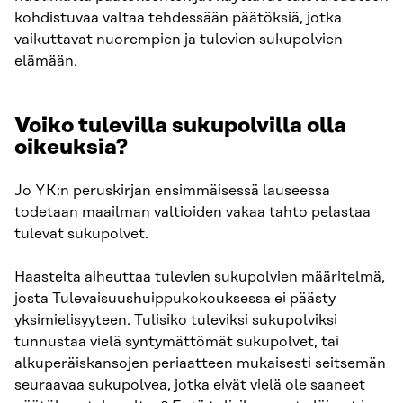
kohdistuvaa valtaa tehdessään päätöksiä, jotka
vaikuttavat nuorempien ja tulevien sukupolvien
elämään.
Voiko tulevilla sukupolvilla olla
oikeuksia?
Jo YK:n peruskirjan ensimmäisessä lauseessa
todetaan maailman valtioiden vakaa tahto pelastaa
tulevat sukupolvet.
Haasteita aiheuttaa tulevien sukupolvien määritelmä,
josta Tulevaisuushuippukokouksessa ei päästy
yksimielisyyteen. Tulisiko tuleviksi sukupolviksi
tunnustaa vielä syntymättömät sukupolvet, tai
alkuperäiskansojen periaatteen mukaisesti seitsemän
seuraavaa sukupolvea, jotka eivät vielä ole saaneet