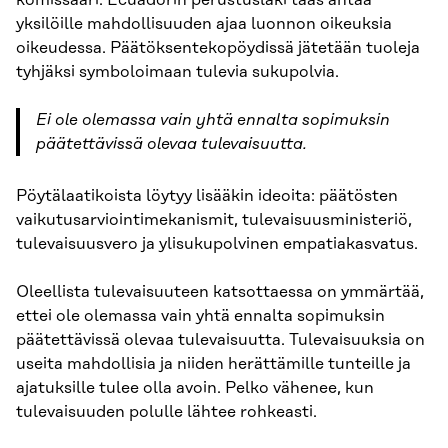
komissaari. Ecuadorin perustuslaki taas antaa
yksilöille mahdollisuuden ajaa luonnon oikeuksia
oikeudessa. Päätöksentekopöydissä jätetään tuoleja
tyhjäksi symboloimaan tulevia sukupolvia.
Ei ole olemassa vain yhtä ennalta sopimuksin
päätettävissä olevaa tulevaisuutta.
Pöytälaatikoista löytyy lisääkin ideoita: päätösten
vaikutusarviointimekanismit, tulevaisuusministeriö,
tulevaisuusvero ja ylisukupolvinen empatiakasvatus.
Oleellista tulevaisuuteen katsottaessa on ymmärtää,
ettei ole olemassa vain yhtä ennalta sopimuksin
päätettävissä olevaa tulevaisuutta. Tulevaisuuksia on
useita mahdollisia ja niiden herättämille tunteille ja
ajatuksille tulee olla avoin. Pelko vähenee, kun
tulevaisuuden polulle lähtee rohkeasti.