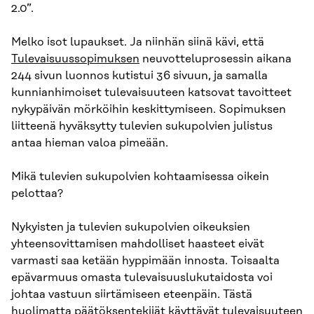
2.0”.
Melko isot lupaukset. Ja niinhän siinä kävi, että
Tulevaisuussopimuksen
neuvotteluprosessin aikana
244 sivun luonnos kutistui 36 sivuun, ja samalla
kunnianhimoiset tulevaisuuteen katsovat tavoitteet
nykypäivän mörköihin keskittymiseen. Sopimuksen
liitteenä hyväksytty tulevien sukupolvien julistus
antaa hieman valoa pimeään.
Mikä tulevien sukupolvien kohtaamisessa oikein
pelottaa?
Nykyisten ja tulevien sukupolvien oikeuksien
yhteensovittamisen mahdolliset haasteet eivät
varmasti saa ketään hyppimään innosta. Toisaalta
epävarmuus omasta tulevaisuuslukutaidosta voi
johtaa vastuun siirtämiseen eteenpäin. Tästä
huolimatta päätöksentekijät käyttävät tulevaisuuteen