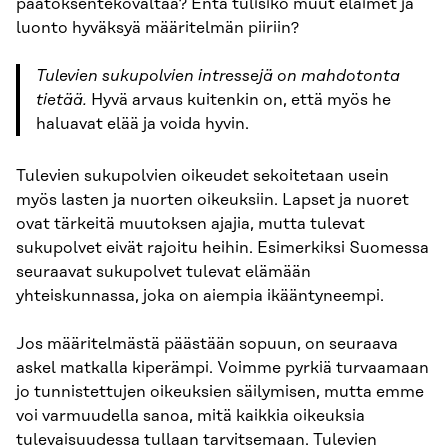
päätöksentekovaltaa? Entä tulisiko muut eläimet ja
luonto hyväksyä määritelmän piiriin?
Tulevien sukupolvien intressejä on mahdotonta
tietää.
Hyvä arvaus kuitenkin on, että myös he
haluavat elää ja voida hyvin.
Tulevien sukupolvien oikeudet sekoitetaan usein
myös lasten ja nuorten oikeuksiin. Lapset ja nuoret
ovat tärkeitä muutoksen ajajia, mutta tulevat
sukupolvet eivät rajoitu heihin. Esimerkiksi Suomessa
seuraavat sukupolvet tulevat elämään
yhteiskunnassa, joka on aiempia ikääntyneempi.
Jos määritelmästä päästään sopuun, on seuraava
askel matkalla kiperämpi. Voimme pyrkiä turvaamaan
jo tunnistettujen oikeuksien säilymisen, mutta emme
voi varmuudella sanoa, mitä kaikkia oikeuksia
tulevaisuudessa tullaan tarvitsemaan. Tulevien