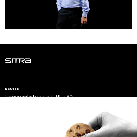
Sitra
OSOITE
Itämerenkatu 11-13, PL 160,
00181 Helsinki
Saapumisohjeet
Y-TUNNUS
0202132-3