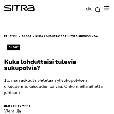
Siirry
Valik
Haku
suoraan
Sitra
sisältöön
↓
ETUSIVU
BLOGI
KUKA LOHDUTTAISI TULEVIA SUKUPOLVIA?
BLOGI
Kuka lohduttaisi tulevia
sukupolvia?
16. marraskuuta vietetään ylisukupolvisen
oikeudenmukaisuuden päivää. Onko meillä aihetta
juhlaan?
BLOGIN TYYPPI
Vierailija