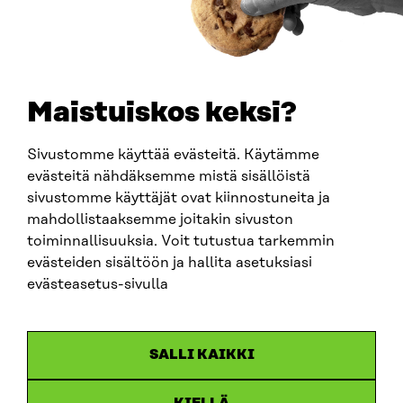
PUHELIN
+358 294 618 991
SÄHKÖPOSTI
etunimi.sukunimi@sitra.fi
sitra@sitra.fi
Maistuiskos keksi?
Sivustomme käyttää evästeitä. Käytämme
SITRA SOSIAALISESSA MEDIASSA
evästeitä nähdäksemme mistä sisällöistä
sivustomme käyttäjät ovat kiinnostuneita ja
LinkedIn
mahdollistaaksemme joitakin sivuston
Instagram
toiminnallisuuksia. Voit tutustua tarkemmin
YouTube
evästeiden sisältöön ja hallita asetuksiasi
evästeasetus-sivulla
Sitra 2025
SALLI KAIKKI
Tietosuoja