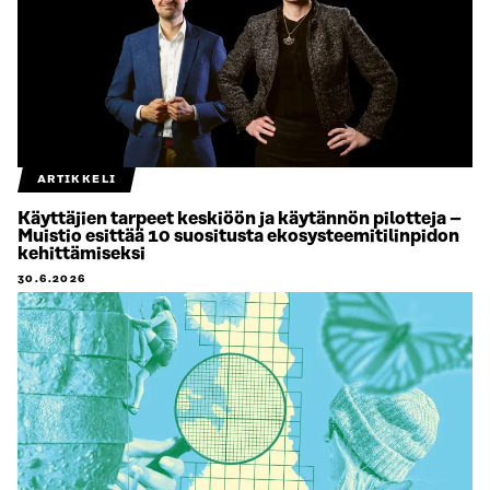
ARTIKKELI
Käyttäjien tarpeet keskiöön ja käytännön pilotteja –
Muistio esittää 10 suositusta ekosysteemitilinpidon
kehittämiseksi
30.6.2026