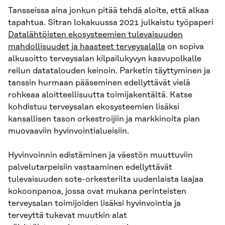
Tansseissa aina jonkun pitää tehdä aloite, että alkaa
tapahtua. Sitran lokakuussa 2021 julkaistu työpaperi
Datalähtöisten ekosysteemien tulevaisuuden
mahdollisuudet ja haasteet terveysalalla
on sopiva
alkusoitto terveysalan kilpailukyvyn kasvupolkalle
reilun datatalouden keinoin. Parketin täyttyminen ja
tanssin hurmaan pääseminen edellyttävät vielä
rohkeaa aloitteellisuutta toimijakentältä. Katse
kohdistuu terveysalan ekosysteemien lisäksi
kansallisen tason orkestroijiin ja markkinoita pian
muovaaviin hyvinvointialueisiin.
Hyvinvoinnin edistäminen ja väestön muuttuviin
palvelutarpeisiin vastaaminen edellyttävät
tulevaisuuden sote-orkesterilta uudenlaista laajaa
kokoonpanoa, jossa ovat mukana perinteisten
terveysalan toimijoiden lisäksi hyvinvointia ja
terveyttä tukevat muutkin alat