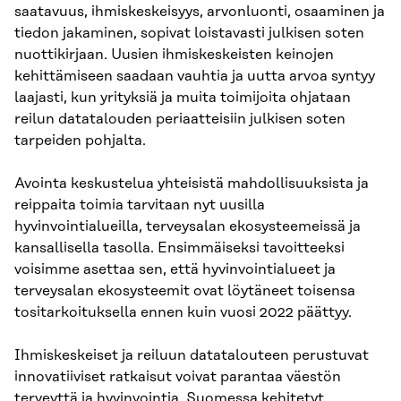
saatavuus, ihmiskeskeisyys, arvonluonti, osaaminen ja
tiedon jakaminen, sopivat loistavasti julkisen soten
nuottikirjaan. Uusien ihmiskeskeisten keinojen
kehittämiseen saadaan vauhtia ja uutta arvoa syntyy
laajasti, kun yrityksiä ja muita toimijoita ohjataan
reilun datatalouden periaatteisiin julkisen soten
tarpeiden pohjalta.
Avointa keskustelua yhteisistä mahdollisuuksista ja
reippaita toimia tarvitaan nyt uusilla
hyvinvointialueilla, terveysalan ekosysteemeissä ja
kansallisella tasolla. Ensimmäiseksi tavoitteeksi
voisimme asettaa sen, että hyvinvointialueet ja
terveysalan ekosysteemit ovat löytäneet toisensa
tositarkoituksella ennen kuin vuosi 2022 päättyy.
Ihmiskeskeiset ja reiluun datatalouteen perustuvat
innovatiiviset ratkaisut voivat parantaa väestön
terveyttä ja hyvinvointia. Suomessa kehitetyt