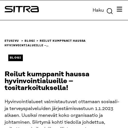
Siirry
Valik
Haku
suoraan
Sitra
sisältöön
↓
ETUSIVU
BLOGI
REILUT KUMPPANIT HAUSSA
HYVINVOINTIALUEILLE –…
BLOGI
Reilut kumppanit haussa
hyvinvointialueille –
tositarkoituksella!
Hyvinvointialueet valmistautuvat ottamaan sosiaali-
ja terveyspalveluiden järjestämisvastuun 1.1.2023
alkaen. Uusiksi menevät koko organisaatio ja
johtaminen. Siirtymä kohti tiedolla johdettua,