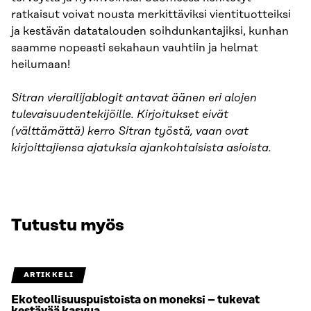
ratkaisut voivat nousta merkittäviksi vientituotteiksi
ja kestävän datatalouden soihdunkantajiksi, kunhan
saamme nopeasti sekahaun vauhtiin ja helmat
heilumaan!
Sitran vierailijablogit antavat äänen eri alojen
tulevaisuudentekijöille. Kirjoitukset eivät
(välttämättä) kerro Sitran työstä, vaan ovat
kirjoittajiensa ajatuksia ajankohtaisista asioista.
Tutustu myös
ARTIKKELI
Ekoteollisuuspuistoista on moneksi – tukevat