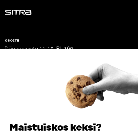
Sitra
OSOITE
Itämerenkatu 11-13, PL 160,
00181 Helsinki
Saapumisohjeet
Y-TUNNUS
0202132-3
PUHELIN
+358 294 618 991
SÄHKÖPOSTI
etunimi.sukunimi@sitra.fi
sitra@sitra.fi
Maistuiskos keksi?