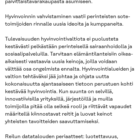
päivittäistavarakaupasta asumiseen.
Hyvinvoinnin vahvistaminen vaatii perinteisten sote-
toimijoiden rinnalle uusia ideoita ja kumppaneita.
Tulevaisuuden hyvinvointivaltiota ei puolusteta
kestävästi pelkästään perinteisellä sairaanhoidolla ja
sosiaalipalveluilla. Tarvitaan elämäntilanteisiin oikea-
aikaisesti vastaavia uusia keinoja, joilla voidaan
välttää osa ongelmista ennalta. Hyvinvointialueiden ja
valtion tehtäväksi jää johtaa ja ohjata uutta
kokonaisuutta ajantasaiseen tietoon perustuen kohti
kestävää hyvinvointia. Kun suunta on selvillä,
innovatiivisilla yrityksillä, järjestöillä ja muilla
toimijoilla pitää olla selkeä rooli ja riittävät vapaudet
määritellä kiinnostavat reitit ja luovat keinot
yhteisten tavoitteiden saavuttamiseksi.
Reilun datatalouden periaatteet: luotettavuus,