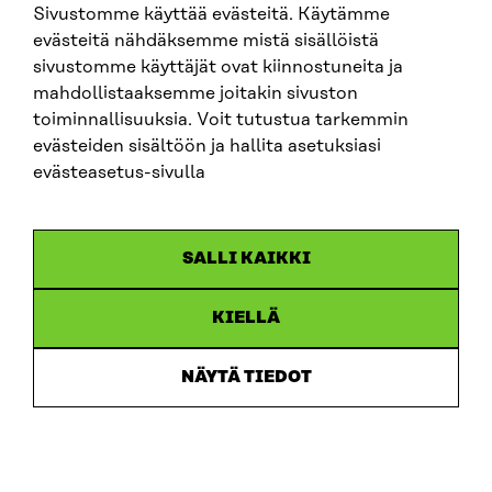
Sivustomme käyttää evästeitä. Käytämme
SITRA SOSIAALISESSA MEDIASSA
evästeitä nähdäksemme mistä sisällöistä
sivustomme käyttäjät ovat kiinnostuneita ja
LinkedIn
mahdollistaaksemme joitakin sivuston
Instagram
toiminnallisuuksia. Voit tutustua tarkemmin
YouTube
evästeiden sisältöön ja hallita asetuksiasi
evästeasetus-sivulla
Sitra 2025
SALLI KAIKKI
Tietosuoja
KIELLÄ
Evästeasetukset
Ilmoituskanava
NÄYTÄ TIEDOT
Saavutettavuusseloste
Asiakirjajulkisuus
Sitran digitaalinen viestintä ja verkkopalvelut