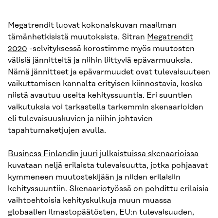
Megatrendit luovat kokonaiskuvan maailman
tämänhetkisistä muutoksista. Sitran
Megatrendit
2020
-selvityksessä korostimme myös muutosten
välisiä jännitteitä ja niihin liittyviä epävarmuuksia.
Nämä jännitteet ja epävarmuudet ovat tulevaisuuteen
vaikuttamisen kannalta erityisen kiinnostavia, koska
niistä avautuu useita kehityssuuntia. Eri suuntien
vaikutuksia voi tarkastella tarkemmin skenaarioiden
eli tulevaisuuskuvien ja niihin johtavien
tapahtumaketjujen avulla.
Business Finlandin juuri julkaistuissa skenaarioissa
kuvataan neljä erilaista tulevaisuutta, jotka pohjaavat
kymmeneen muutostekijään ja niiden erilaisiin
kehityssuuntiin. Skenaariotyössä on pohdittu erilaisia
vaihtoehtoisia kehityskulkuja muun muassa
globaalien ilmastopäätösten, EU:n tulevaisuuden,