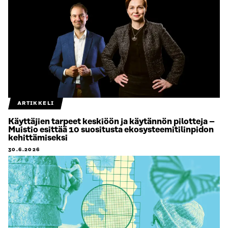
ARTIKKELI
Käyttäjien tarpeet keskiöön ja käytännön pilotteja –
Muistio esittää 10 suositusta ekosysteemitilinpidon
kehittämiseksi
30.6.2026