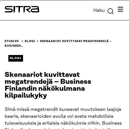
Siirry
Valik
Haku
suoraan
Sitra
sisältöön
↓
ETUSIVU
BLOGI
SKENAARIOT KUVITTAVAT MEGATRENDEJÄ –
BUSINESS…
BLOGI
Skenaariot kuvittavat
megatrendejä – Business
Finlandin näkökulmana
kilpailukyky
Siinä missä megatrendit kuvaavat muutoksen laajoja
kaaria, skenaarioiden avulla voi avata mahdollisia
tulevaisuuksia ja erilaisia näkökulmia niihin. Business