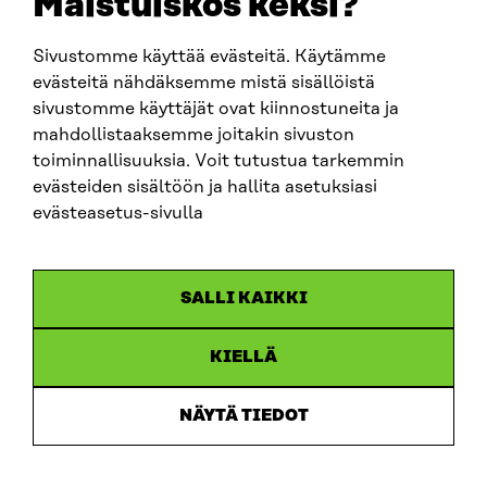
Maistuiskos keksi?
Sivustomme käyttää evästeitä. Käytämme
SITRA SOSIAALISESSA MEDIASSA
evästeitä nähdäksemme mistä sisällöistä
sivustomme käyttäjät ovat kiinnostuneita ja
LinkedIn
mahdollistaaksemme joitakin sivuston
Instagram
toiminnallisuuksia. Voit tutustua tarkemmin
YouTube
evästeiden sisältöön ja hallita asetuksiasi
evästeasetus-sivulla
Sitra 2025
SALLI KAIKKI
Tietosuoja
KIELLÄ
Evästeasetukset
Ilmoituskanava
NÄYTÄ TIEDOT
Saavutettavuusseloste
Asiakirjajulkisuus
Sitran digitaalinen viestintä ja verkkopalvelut