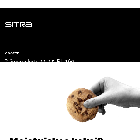
Sitra
OSOITE
Itämerenkatu 11-13, PL 160,
00181 Helsinki
Saapumisohjeet
Y-TUNNUS
0202132-3
PUHELIN
+358 294 618 991
SÄHKÖPOSTI
etunimi.sukunimi@sitra.fi
sitra@sitra.fi