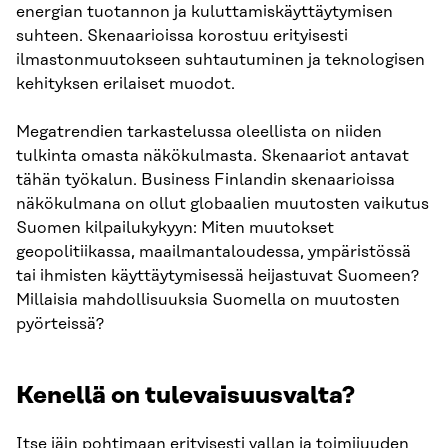
energian tuotannon ja kuluttamiskäyttäytymisen
suhteen. Skenaarioissa korostuu erityisesti
ilmastonmuutokseen suhtautuminen ja teknologisen
kehityksen erilaiset muodot.
Megatrendien tarkastelussa oleellista on niiden
tulkinta omasta näkökulmasta. Skenaariot antavat
tähän työkalun. Business Finlandin skenaarioissa
näkökulmana on ollut globaalien muutosten vaikutus
Suomen kilpailukykyyn: Miten muutokset
geopolitiikassa, maailmantaloudessa, ympäristössä
tai ihmisten käyttäytymisessä heijastuvat Suomeen?
Millaisia mahdollisuuksia Suomella on muutosten
pyörteissä?
Kenellä on tulevaisuusvalta?
Itse jäin pohtimaan erityisesti vallan ja toimijuuden