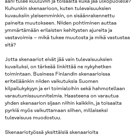
ääni tulee kuuluviin ja toisaalta kuka jää ulkopuolelle?
Kuhunkin skenaarioon, kuten tulevaisuuksien
kuvauksiin yleisemminkin, on sisäänrakennettu
paineita muutokseen. Niiden pohtiminen auttaa
ymmärtämään erilaisten kehitysten ajureita ja
vastavoimia – mikä tukee muutosta ja mikä vastustaa
sitä?
Jotta skenaariot eivät jää vain tulevaisuuksien
kuvailuksi, on tärkeää linkittää ne nykyhetken
toimintaan. Business Finlandin skenaarioissa
eritelläänkin niiden vaikutuksia Suomen
kilpailukykyyn ja eri toimialoihin sekä hahmotellaan
varautumissuunnitelmia. Haasteena on varautua
yhden skenaarion sijaan niihin kaikkiin, ja toisaalta
pyrkiä myös vaikuttamaan siihen, millaiseksi
tulevaisuus muodostuu.
Skenaariotyössä yksittäisiä skenaarioita