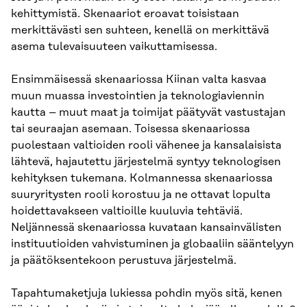
kehittymistä. Skenaariot eroavat toisistaan
merkittävästi sen suhteen, kenellä on merkittävä
asema tulevaisuuteen vaikuttamisessa.
Ensimmäisessä skenaariossa Kiinan valta kasvaa
muun muassa investointien ja teknologiaviennin
kautta – muut maat ja toimijat päätyvät vastustajan
tai seuraajan asemaan. Toisessa skenaariossa
puolestaan valtioiden rooli vähenee ja kansalaisista
lähtevä, hajautettu järjestelmä syntyy teknologisen
kehityksen tukemana. Kolmannessa skenaariossa
suuryritysten rooli korostuu ja ne ottavat lopulta
hoidettavakseen valtioille kuuluvia tehtäviä.
Neljännessä skenaariossa kuvataan kansainvälisten
instituutioiden vahvistuminen ja globaaliin sääntelyyn
ja päätöksentekoon perustuva järjestelmä.
Tapahtumaketjuja lukiessa pohdin myös sitä, kenen