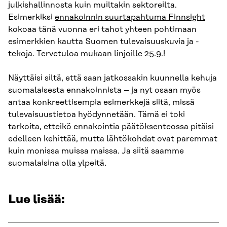
julkishallinnosta kuin muiltakin sektoreilta.
Esimerkiksi
ennakoinnin suurtapahtuma Finnsight
kokoaa tänä vuonna eri tahot yhteen pohtimaan
esimerkkien kautta Suomen tulevaisuuskuvia ja -
tekoja. Tervetuloa mukaan linjoille 25.9.!
Näyttäisi siltä, että saan jatkossakin kuunnella kehuja
suomalaisesta ennakoinnista – ja nyt osaan myös
antaa konkreettisempia esimerkkejä siitä, missä
tulevaisuustietoa hyödynnetään. Tämä ei toki
tarkoita, etteikö ennakointia päätöksenteossa pitäisi
edelleen kehittää, mutta lähtökohdat ovat paremmat
kuin monissa muissa maissa. Ja siitä saamme
suomalaisina olla ylpeitä.
Lue lisää: