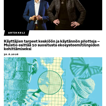
ARTIKKELI
Käyttäjien tarpeet keskiöön ja käytännön pilotteja –
Muistio esittää 10 suositusta ekosysteemitilinpidon
kehittämiseksi
30.6.2026