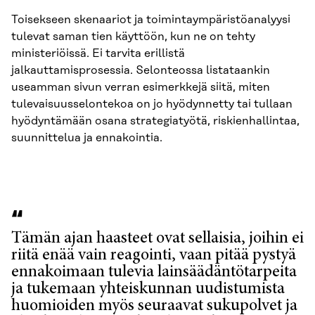
Toisekseen skenaariot ja toimintaympäristöanalyysi
tulevat saman tien käyttöön, kun ne on tehty
ministeriöissä. Ei tarvita erillistä
jalkauttamisprosessia. Selonteossa listataankin
useamman sivun verran esimerkkejä siitä, miten
tulevaisuusselontekoa on jo hyödynnetty tai tullaan
hyödyntämään osana strategiatyötä, riskienhallintaa,
suunnittelua ja ennakointia.
Tämän ajan haasteet ovat sellaisia, joihin ei
riitä enää vain reagointi, vaan pitää pystyä
ennakoimaan tulevia lainsäädäntötarpeita
ja tukemaan yhteiskunnan uudistumista
huomioiden myös seuraavat sukupolvet ja