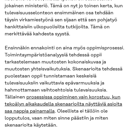
jokainen ministeriö. Tämä on nyt jo toinen kerta, kun
tulevaisuusselonteon ensimmäinen osa tehdään
täysin virkamiestyönä sen sijaan että sen pohjatyö
hankittaisiin ulkopuolisilta tutkijoilta. Tämä on
merkittävää kahdesta syystä.
Ensinnäkin ennakointi on aina myös oppimisprosessi.
Toimintaympäristöanalyysiä tehdessä oppii
tarkastelemaan muutosten kokonaiskuvaa ja
muutosten yhteisvaikutuksia. Skenaarioita tehdessä
puolestaan oppii tunnistamaan keskeisiä
tulevaisuuksiin vaikuttavia epävarmuuksia ja
hahmottamaan vaihtoehtoisia tulevaisuuksia.
Tällainen
prosessissa oppiminen vain korostuu, kun
tekoälyn aikakaudella skenaarioilta näyttäviä asioita
saa nappia painamalla
. Oleellista ei tällöin ole
lopputulos, vaan miten sinne päästiin ja miten
skenaarioita käytetään.