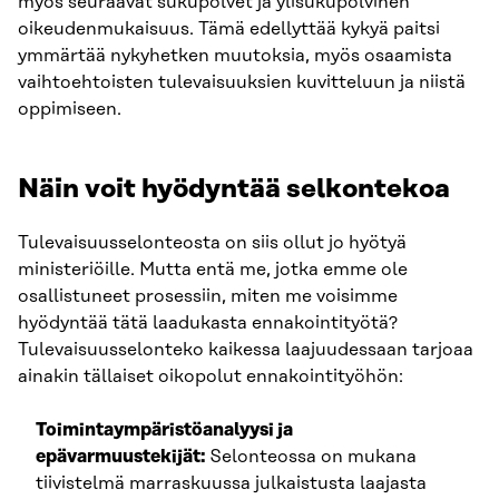
myös seuraavat sukupolvet ja ylisukupolvinen
oikeudenmukaisuus. Tämä edellyttää kykyä paitsi
ymmärtää nykyhetken muutoksia, myös osaamista
vaihtoehtoisten tulevaisuuksien kuvitteluun ja niistä
oppimiseen.
Näin voit hyödyntää selkontekoa
Tulevaisuusselonteosta on siis ollut jo hyötyä
ministeriöille. Mutta entä me, jotka emme ole
osallistuneet prosessiin, miten me voisimme
hyödyntää tätä laadukasta ennakointityötä?
Tulevaisuusselonteko kaikessa laajuudessaan tarjoaa
ainakin tällaiset oikopolut ennakointityöhön:
Toimintaympäristöanalyysi ja
epävarmuustekijät:
Selonteossa on mukana
tiivistelmä marraskuussa julkaistusta laajasta