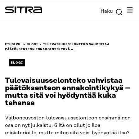
Siirry
Valik
Haku
suoraan
Sitra
sisältöön
↓
ETUSIVU
BLOGI
TULEVAISUUSSELONTEKO VAHVISTAA
PÄÄTÖKSENTEON ENNAKOINTIKYKYÄ –…
BLOGI
Tulevaisuusselonteko vahvistaa
päätöksenteon ennakointikykyä –
mutta sitä voi hyödyntää kuka
tahansa
Valtioneuvoston tulevaisuusselonteon ensimmäinen
osa on nyt julkaistu. Siitä on ollut jo iloa
ministeriöille, mutta miten sitä voisi hyödyntää itse?