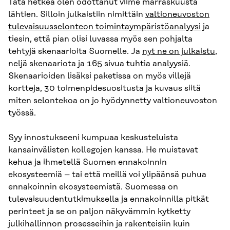
Tätä hetkeä olen odottanut viime marraskuusta
lähtien. Silloin julkaistiin nimittäin
valtioneuvoston
tulevaisuusselonteon toimintaympäristöanalyysi
ja
tiesin, että pian olisi luvassa myös sen pohjalta
tehtyjä skenaarioita Suomelle. Ja
nyt ne on julkaistu
,
neljä skenaariota ja 165 sivua tuhtia analyysiä.
Skenaarioiden lisäksi paketissa on myös villejä
kortteja, 30 toimenpidesuositusta ja kuvaus siitä
miten selontekoa on jo hyödynnetty valtioneuvoston
työssä.
Syy innostukseeni kumpuaa keskusteluista
kansainvälisten kollegojen kanssa. He muistavat
kehua ja ihmetellä Suomen ennakoinnin
ekosysteemiä – tai että meillä voi ylipäänsä puhua
ennakoinnin ekosysteemistä. Suomessa on
tulevaisuudentutkimuksella ja ennakoinnilla pitkät
perinteet ja se on paljon näkyvämmin kytketty
julkihallinnon prosesseihin ja rakenteisiin kuin