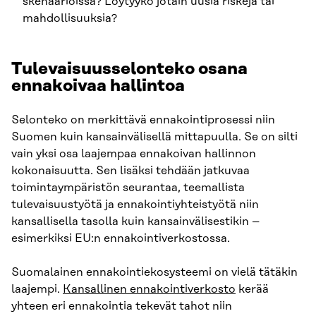
skenaarioissa? Löytyykö jotain uusia riskejä tai
mahdollisuuksia?
Tulevaisuusselonteko osana
ennakoivaa hallintoa
Selonteko on merkittävä ennakointiprosessi niin
Suomen kuin kansainvälisellä mittapuulla. Se on silti
vain yksi osa laajempaa ennakoivan hallinnon
kokonaisuutta. Sen lisäksi tehdään jatkuvaa
toimintaympäristön seurantaa, teemallista
tulevaisuustyötä ja ennakointiyhteistyötä niin
kansallisella tasolla kuin kansainvälisestikin –
esimerkiksi EU:n ennakointiverkostossa.
Suomalainen ennakointiekosysteemi on vielä tätäkin
laajempi.
Kansallinen ennakointiverkosto
kerää
yhteen eri ennakointia tekevät tahot niin