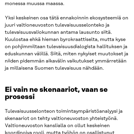
monessa muussa maassa.
Yksi keskeinen osa tätä ennakoinnin ekosysteemiä on
juuri valtioneuvoston tulevaisuusselonteko ja
tulevaisuusvaliokunnan antama lausunto siitä.
Kuulostaa ehkä hieman byrokraattiselta, mutta kyse
on pohjimmiltaan tulevaisuusdialogista hallituksen ja
eduskunnan välillä. Siitä, miten nykyiset muutokset ja
niiden pidemmän aikavälin vaikutukset ymmärretään
ja millaisena Suomen tulevaisuus nähdään.
Ei vain ne skenaariot, vaan se
prosessi
Tulevaisuusselonteon toimintaympäristöanalyysi ja
skenaariot on tehty valtioneuvoston yhteistyönä.
Valtioneuvoston kanslialla on ollut keskeinen
koordinoiva rooli, mutta työhön on osallistunut