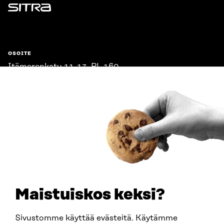
Sitra
OSOITE
Itämerenkatu 11-13, PL 160,
00181 Helsinki
Saapumisohjeet
Y-TUNNUS
0202132-3
PUHELIN
+358 294 618 991
SÄHKÖPOSTI
etunimi.sukunimi@sitra.fi
sitra@sitra.fi
Maistuiskos keksi?
Sivustomme käyttää evästeitä. Käytämme