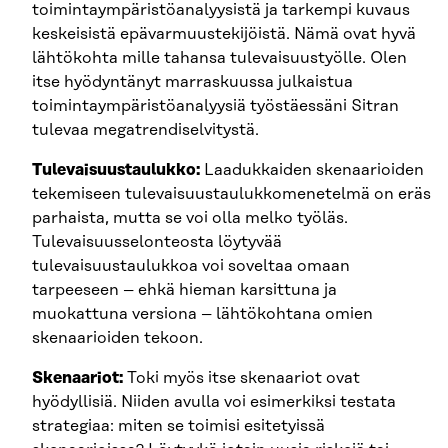
toimintaympäristöanalyysistä ja tarkempi kuvaus
keskeisistä epävarmuustekijöistä. Nämä ovat hyvä
lähtökohta mille tahansa tulevaisuustyölle. Olen
itse hyödyntänyt marraskuussa julkaistua
toimintaympäristöanalyysiä työstäessäni Sitran
tulevaa megatrendiselvitystä.
Tulevaisuustaulukko:
Laadukkaiden skenaarioiden
tekemiseen tulevaisuustaulukkomenetelmä on eräs
parhaista, mutta se voi olla melko työläs.
Tulevaisuusselonteosta löytyvää
tulevaisuustaulukkoa voi soveltaa omaan
tarpeeseen – ehkä hieman karsittuna ja
muokattuna versiona – lähtökohtana omien
skenaarioiden tekoon.
Skenaariot:
Toki myös itse skenaariot ovat
hyödyllisiä. Niiden avulla voi esimerkiksi testata
strategiaa: miten se toimisi esitetyissä