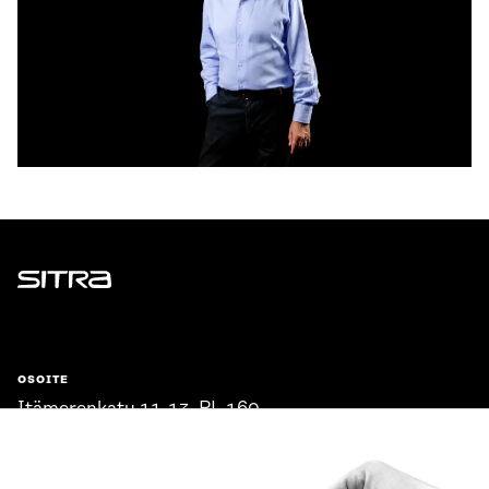
Sitra
OSOITE
Itämerenkatu 11-13, PL 160,
00181 Helsinki
Saapumisohjeet
Y-TUNNUS