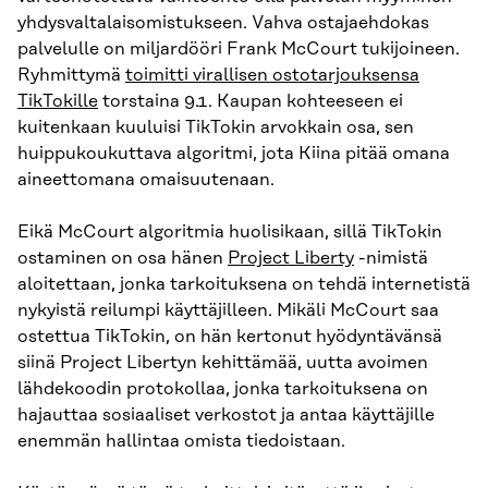
yhdysvaltalaisomistukseen. Vahva ostajaehdokas
palvelulle on miljardööri Frank McCourt tukijoineen.
Ryhmittymä
toimitti virallisen ostotarjouksensa
TikTokille
torstaina 9.1. Kaupan kohteeseen ei
kuitenkaan kuuluisi TikTokin arvokkain osa, sen
huippukoukuttava algoritmi, jota Kiina pitää omana
aineettomana omaisuutenaan.
Eikä McCourt algoritmia huolisikaan, sillä TikTokin
ostaminen on osa hänen
Project Liberty
-nimistä
aloitettaan, jonka tarkoituksena on tehdä internetistä
nykyistä reilumpi käyttäjilleen. Mikäli McCourt saa
ostettua TikTokin, on hän kertonut hyödyntävänsä
siinä Project Libertyn kehittämää, uutta avoimen
lähdekoodin protokollaa, jonka tarkoituksena on
hajauttaa sosiaaliset verkostot ja antaa käyttäjille
enemmän hallintaa omista tiedoistaan.