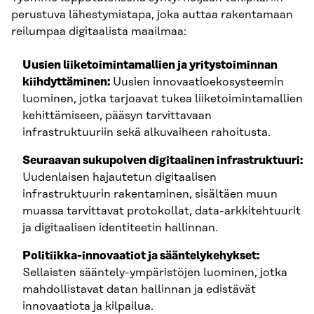
perustuva lähestymistapa, joka auttaa rakentamaan
reilumpaa digitaalista maailmaa:
Uusien liiketoimintamallien ja yritystoiminnan
kiihdyttäminen:
Uusien innovaatioekosysteemin
luominen, jotka tarjoavat tukea liiketoimintamallien
kehittämiseen, pääsyn tarvittavaan
infrastruktuuriin sekä alkuvaiheen rahoitusta.
Seuraavan sukupolven digitaalinen infrastruktuuri:
Uudenlaisen hajautetun digitaalisen
infrastruktuurin rakentaminen, sisältäen muun
muassa tarvittavat protokollat, data-arkkitehtuurit
ja digitaalisen identiteetin hallinnan.
Politiikka-innovaatiot ja sääntelykehykset:
Sellaisten sääntely-ympäristöjen luominen, jotka
mahdollistavat datan hallinnan ja edistävät
innovaatiota ja kilpailua.