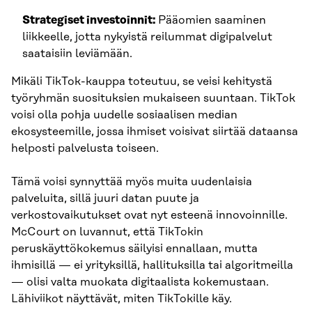
Strategiset investoinnit:
Pääomien saaminen
liikkeelle, jotta nykyistä reilummat digipalvelut
saataisiin leviämään.
Mikäli TikTok-kauppa toteutuu, se veisi kehitystä
työryhmän suosituksien mukaiseen suuntaan. TikTok
voisi olla pohja uudelle sosiaalisen median
ekosysteemille, jossa ihmiset voisivat siirtää dataansa
helposti palvelusta toiseen.
Tämä voisi synnyttää myös muita uudenlaisia
palveluita, sillä juuri datan puute ja
verkostovaikutukset ovat nyt esteenä innovoinnille.
McCourt on luvannut, että TikTokin
peruskäyttökokemus säilyisi ennallaan, mutta
ihmisillä — ei yrityksillä, hallituksilla tai algoritmeilla
— olisi valta muokata digitaalista kokemustaan.
Lähiviikot näyttävät, miten TikTokille käy.