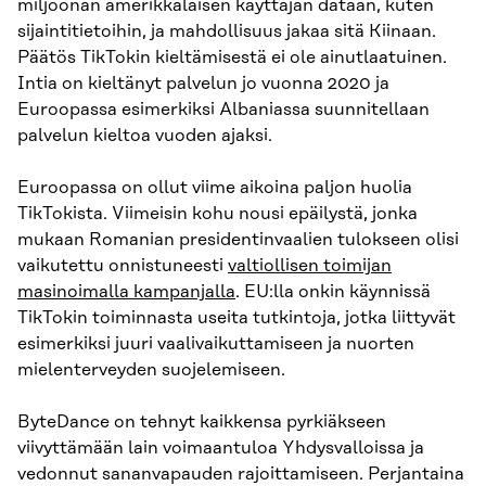
miljoonan amerikkalaisen käyttäjän dataan, kuten
sijaintitietoihin, ja mahdollisuus jakaa sitä Kiinaan.
Päätös TikTokin kieltämisestä ei ole ainutlaatuinen.
Intia on kieltänyt palvelun jo vuonna 2020 ja
Euroopassa esimerkiksi Albaniassa suunnitellaan
palvelun kieltoa vuoden ajaksi.
Euroopassa on ollut viime aikoina paljon huolia
TikTokista. Viimeisin kohu nousi epäilystä, jonka
mukaan Romanian presidentinvaalien tulokseen olisi
vaikutettu onnistuneesti
valtiollisen toimijan
masinoimalla kampanjalla
. EU:lla onkin käynnissä
TikTokin toiminnasta useita tutkintoja, jotka liittyvät
esimerkiksi juuri vaalivaikuttamiseen ja nuorten
mielenterveyden suojelemiseen.
ByteDance on tehnyt kaikkensa pyrkiäkseen
viivyttämään lain voimaantuloa Yhdysvalloissa ja
vedonnut sananvapauden rajoittamiseen. Perjantaina