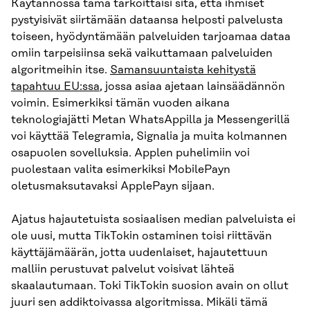
Käytännössä tämä tarkoittaisi sitä, että ihmiset
pystyisivät siirtämään dataansa helposti palvelusta
toiseen, hyödyntämään palveluiden tarjoamaa dataa
omiin tarpeisiinsa sekä vaikuttamaan palveluiden
algoritmeihin itse.
Samansuuntaista kehitystä
tapahtuu EU:ssa
, jossa asiaa ajetaan lainsäädännön
voimin. Esimerkiksi tämän vuoden aikana
teknologiajätti Metan WhatsAppilla ja Messengerillä
voi käyttää Telegramia, Signalia ja muita kolmannen
osapuolen sovelluksia. Applen puhelimiin voi
puolestaan valita esimerkiksi MobilePayn
oletusmaksutavaksi ApplePayn sijaan.
Ajatus hajautetuista sosiaalisen median palveluista ei
ole uusi, mutta TikTokin ostaminen toisi riittävän
käyttäjämäärän, jotta uudenlaiset, hajautettuun
malliin perustuvat palvelut voisivat lähteä
skaalautumaan. Toki TikTokin suosion avain on ollut
juuri sen addiktoivassa algoritmissa. Mikäli tämä