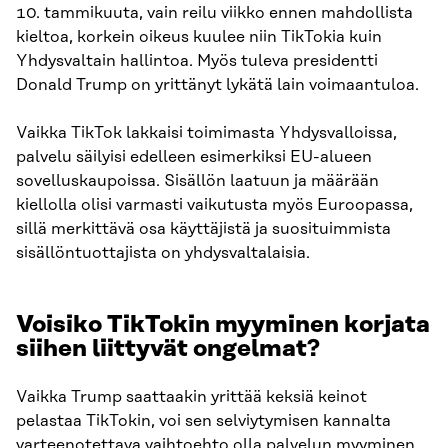
10. tammikuuta, vain reilu viikko ennen mahdollista
kieltoa, korkein oikeus kuulee niin TikTokia kuin
Yhdysvaltain hallintoa. Myös tuleva presidentti
Donald Trump on yrittänyt lykätä lain voimaantuloa.
Vaikka TikTok lakkaisi toimimasta Yhdysvalloissa,
palvelu säilyisi edelleen esimerkiksi EU-alueen
sovelluskaupoissa. Sisällön laatuun ja määrään
kiellolla olisi varmasti vaikutusta myös Euroopassa,
sillä merkittävä osa käyttäjistä ja suosituimmista
sisällöntuottajista on yhdysvaltalaisia.
Voisiko TikTokin myyminen korjata
siihen liittyvät ongelmat?
Vaikka Trump saattaakin yrittää keksiä keinot
pelastaa TikTokin, voi sen selviytymisen kannalta
varteenotettava vaihtoehto olla palvelun myyminen