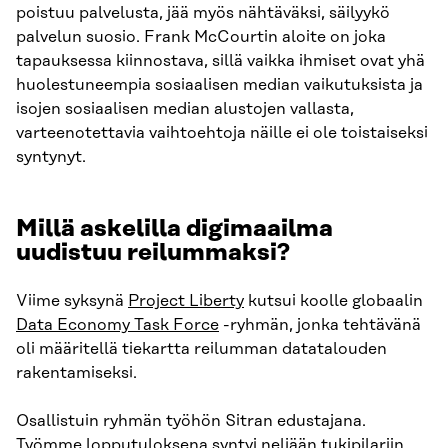
poistuu palvelusta, jää myös nähtäväksi, säilyykö
palvelun suosio. Frank McCourtin aloite on joka
tapauksessa kiinnostava, sillä vaikka ihmiset ovat yhä
huolestuneempia sosiaalisen median vaikutuksista ja
isojen sosiaalisen median alustojen vallasta,
varteenotettavia vaihtoehtoja näille ei ole toistaiseksi
syntynyt.
Millä askelilla digimaailma
uudistuu reilummaksi?
Viime syksynä
Project Liberty
kutsui koolle globaalin
Data Economy Task Force
-ryhmän, jonka tehtävänä
oli määritellä tiekartta reilumman datatalouden
rakentamiseksi.
Osallistuin ryhmän työhön Sitran edustajana.
Työmme lopputuloksena syntyi neljään tukipilariin