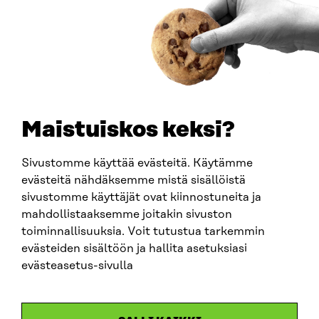
0202132-3
PUHELIN
+358 294 618 991
SÄHKÖPOSTI
etunimi.sukunimi@sitra.fi
sitra@sitra.fi
Maistuiskos keksi?
Sivustomme käyttää evästeitä. Käytämme
SITRA SOSIAALISESSA MEDIASSA
evästeitä nähdäksemme mistä sisällöistä
sivustomme käyttäjät ovat kiinnostuneita ja
LinkedIn
mahdollistaaksemme joitakin sivuston
Instagram
toiminnallisuuksia. Voit tutustua tarkemmin
YouTube
evästeiden sisältöön ja hallita asetuksiasi
evästeasetus-sivulla
Sitra 2025