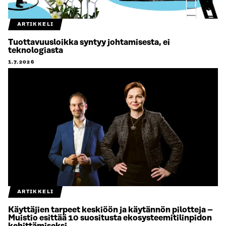
ARTIKKELI
Tuottavuusloikka syntyy johtamisesta, ei
teknologiasta
1.7.2026
ARTIKKELI
Käyttäjien tarpeet keskiöön ja käytännön pilotteja –
Muistio esittää 10 suositusta ekosysteemitilinpidon