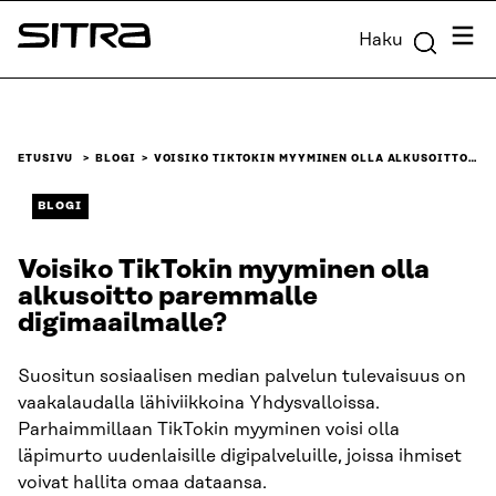
Siirry
Valik
Haku
suoraan
Sitra
sisältöön
↓
ETUSIVU
BLOGI
VOISIKO TIKTOKIN MYYMINEN OLLA ALKUSOITTO…
BLOGI
Voisiko TikTokin myyminen olla
alkusoitto paremmalle
digimaailmalle?
Suositun sosiaalisen median palvelun tulevaisuus on
vaakalaudalla lähiviikkoina Yhdysvalloissa.
Parhaimmillaan TikTokin myyminen voisi olla
läpimurto uudenlaisille digipalveluille, joissa ihmiset
voivat hallita omaa dataansa.