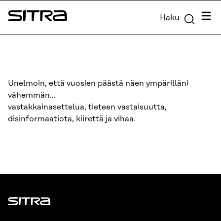
Siirry
Valik
Haku
suoraan
Sitra
sisältöön
↓
Unelmoin, että vuosien päästä näen ympärilläni
vähemmän…
vastakkainasettelua, tieteen vastaisuutta,
disinformaatiota, kiirettä ja vihaa.
Sitra