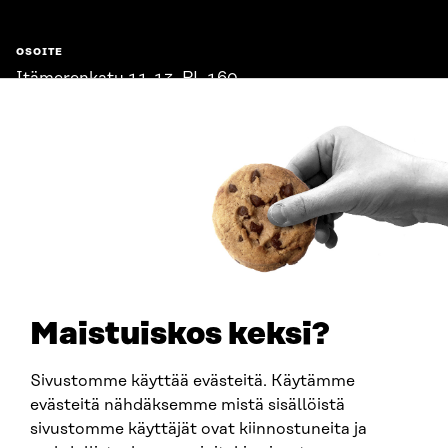
OSOITE
Itämerenkatu 11-13, PL 160,
00181 Helsinki
Saapumisohjeet
Y-TUNNUS
0202132-3
PUHELIN
+358 294 618 991
SÄHKÖPOSTI
etunimi.sukunimi@sitra.fi
sitra@sitra.fi
Maistuiskos keksi?
Sivustomme käyttää evästeitä. Käytämme
SITRA SOSIAALISESSA MEDIASSA
evästeitä nähdäksemme mistä sisällöistä
sivustomme käyttäjät ovat kiinnostuneita ja
LinkedIn