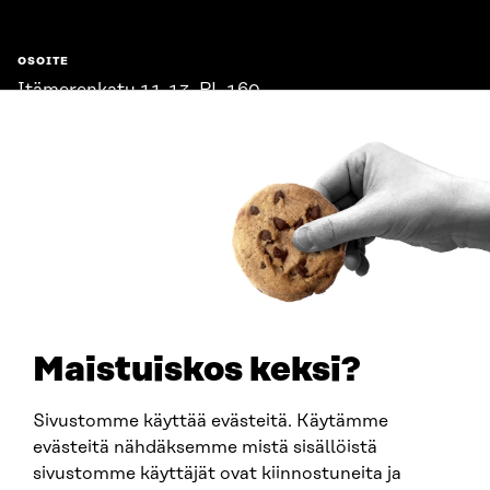
OSOITE
Itämerenkatu 11-13, PL 160,
00181 Helsinki
Saapumisohjeet
Y-TUNNUS
0202132-3
PUHELIN
+358 294 618 991
SÄHKÖPOSTI
etunimi.sukunimi@sitra.fi
sitra@sitra.fi
Maistuiskos keksi?
Sivustomme käyttää evästeitä. Käytämme
SITRA SOSIAALISESSA MEDIASSA
evästeitä nähdäksemme mistä sisällöistä
sivustomme käyttäjät ovat kiinnostuneita ja