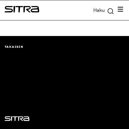
Siirry
Valik
Haku
suoraan
Sitra
sisältöön
↓
TAKAISIN
Sitra