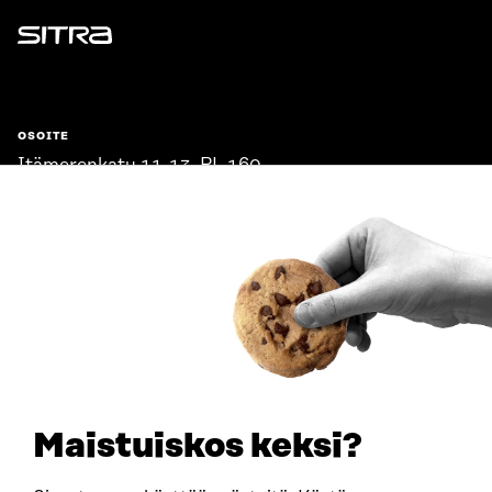
Sitra
OSOITE
Itämerenkatu 11-13, PL 160,
00181 Helsinki
Saapumisohjeet
Y-TUNNUS
0202132-3
PUHELIN
+358 294 618 991
SÄHKÖPOSTI
etunimi.sukunimi@sitra.fi
sitra@sitra.fi
Maistuiskos keksi?