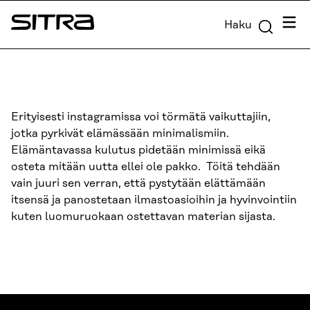
Siirry
Valik
Haku
suoraan
Sitra
sisältöön
↓
Erityisesti instagramissa voi törmätä vaikuttajiin,
jotka pyrkivät elämässään minimalismiin.
Elämäntavassa kulutus pidetään minimissä eikä
osteta mitään uutta ellei ole pakko. Töitä tehdään
vain juuri sen verran, että pystytään elättämään
itsensä ja panostetaan ilmastoasioihin ja hyvinvointiin
kuten luomuruokaan ostettavan materian sijasta.