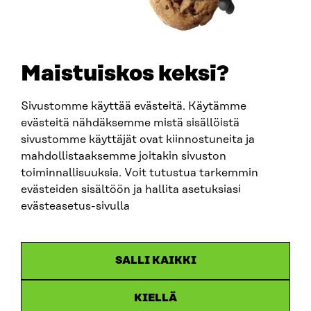
+358 294 618 991
SÄHKÖPOSTI
etunimi.sukunimi@sitra.fi
sitra@sitra.fi
Maistuiskos keksi?
Sivustomme käyttää evästeitä. Käytämme
SITRA SOSIAALISESSA MEDIASSA
evästeitä nähdäksemme mistä sisällöistä
sivustomme käyttäjät ovat kiinnostuneita ja
LinkedIn
mahdollistaaksemme joitakin sivuston
Instagram
toiminnallisuuksia. Voit tutustua tarkemmin
YouTube
evästeiden sisältöön ja hallita asetuksiasi
evästeasetus-sivulla
Sitra 2025
SALLI KAIKKI
Tietosuoja
KIELLÄ
Evästeasetukset