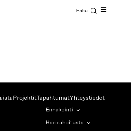
Valikko
Haku
aista
Projektit
Tapahtumat
Yhteystiedot
Ennakointi
Hae rahoitusta