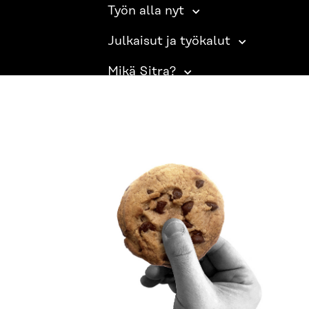
Työn alla nyt
Julkaisut ja työkalut
Mikä Sitra?
SITRA SOSIAALISESSA MEDIASSA
LinkedIn
Instagram
YouTube