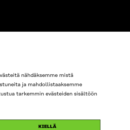
evästeitä nähdäksemme mistä
94 618 991
nostuneita ja mahdollistaaksemme
STI
tutustua tarkemmin evästeiden sisältöön
i.sukunimi@sitra.fi
itra.fi
KIELLÄ