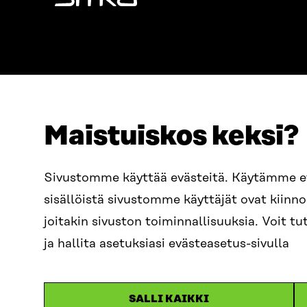
Sitra
Maistuiskos keksi?
OSOITE
PUHELIN
Sivustomme käyttää evästeitä. Käytämme 
Itämerenkatu 11-13, PL 160,
+358 2
sisällöistä sivustomme käyttäjät ovat kiin
00181 Helsinki
SÄHKÖPO
joitakin sivuston toiminnallisuuksia. Voit 
Saapumisohjeet
etunim
Y-TUNNUS
ja hallita asetuksiasi evästeasetus-sivulla
0202132-3
sitra@s
SALLI KAIKKI