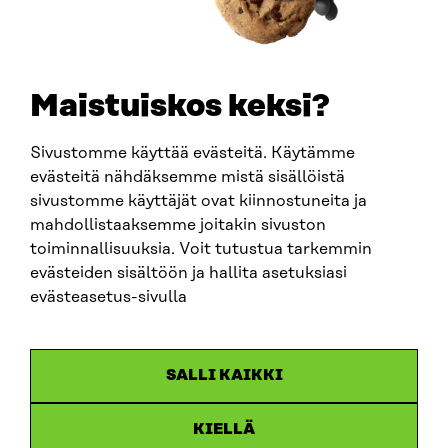
+358 294 618 991
SÄHKÖPOSTI
etunimi.sukunimi@sitra.fi
sitra@sitra.fi
Maistuiskos keksi?
Sivustomme käyttää evästeitä. Käytämme
SITRA SOSIAALISESSA MEDIASSA
evästeitä nähdäksemme mistä sisällöistä
sivustomme käyttäjät ovat kiinnostuneita ja
LinkedIn
mahdollistaaksemme joitakin sivuston
Instagram
toiminnallisuuksia. Voit tutustua tarkemmin
YouTube
evästeiden sisältöön ja hallita asetuksiasi
evästeasetus-sivulla
Sitra 2025
SALLI KAIKKI
Tietosuoja
KIELLÄ
Evästeasetukset