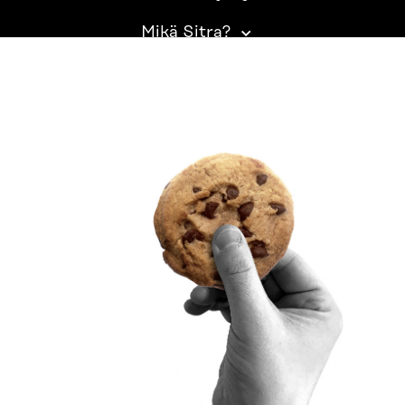
Mikä Sitra?
SITRA SOSIAALISESSA MEDIASSA
LinkedIn
Instagram
YouTube