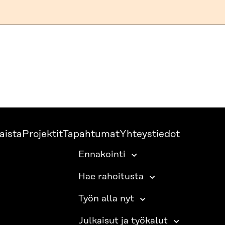
aista
Projektit
Tapahtumat
Yhteystiedot
Ennakointi
Hae rahoitusta
Työn alla nyt
Julkaisut ja työkalut