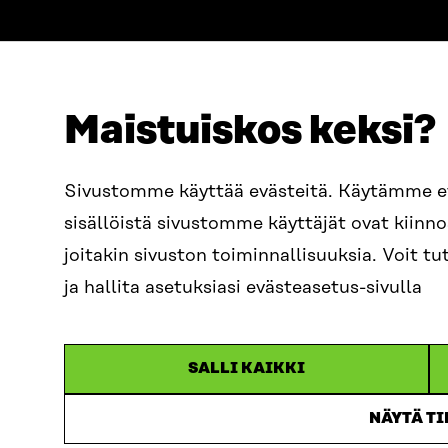
Maistuiskos keksi?
OSOITE
PUHELIN
Sivustomme käyttää evästeitä. Käytämme 
Itämerenkatu 11-13, PL 160,
+358 2
sisällöistä sivustomme käyttäjät ovat kiin
00181 Helsinki
SÄHKÖPO
joitakin sivuston toiminnallisuuksia. Voit 
Saapumisohjeet
etunim
Y-TUNNUS
ja hallita asetuksiasi evästeasetus-sivulla
0202132-3
sitra@s
SALLI KAIKKI
NÄYTÄ T