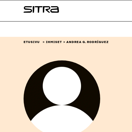
Siirry
Sitra
suoraan
sisältöön
↓
ETUSIVU
IHMISET
ANDREA G. RODRÍGUEZ