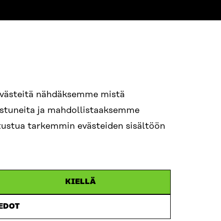
evästeitä nähdäksemme mistä
94 618 991
nostuneita ja mahdollistaaksemme
STI
tutustua tarkemmin evästeiden sisältöön
i.sukunimi@sitra.fi
itra.fi
KIELLÄ
IEDOT