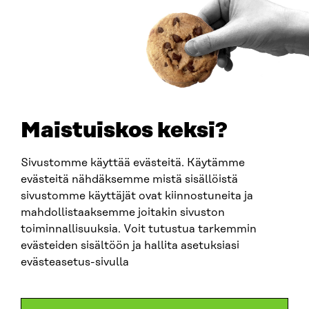
0202132-3
PUHELIN
+358 294 618 991
SÄHKÖPOSTI
etunimi.sukunimi@sitra.fi
sitra@sitra.fi
Maistuiskos keksi?
Sivustomme käyttää evästeitä. Käytämme
SITRA SOSIAALISESSA MEDIASSA
evästeitä nähdäksemme mistä sisällöistä
sivustomme käyttäjät ovat kiinnostuneita ja
LinkedIn
mahdollistaaksemme joitakin sivuston
Instagram
toiminnallisuuksia. Voit tutustua tarkemmin
YouTube
evästeiden sisältöön ja hallita asetuksiasi
evästeasetus-sivulla
Sitra 2025