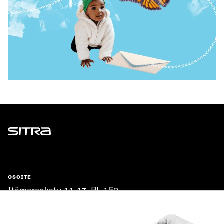
Sitra
OSOITE
Itämerenkatu 11-13, PL 160,
00181 Helsinki
Saapumisohjeet
Y-TUNNUS