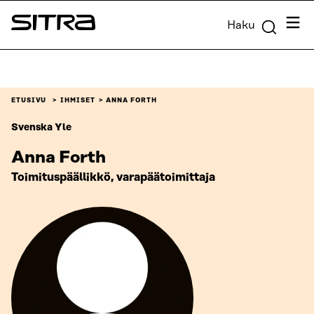
Siirry
Valik
Haku
suoraan
Sitra
sisältöön
↓
ETUSIVU
IHMISET
ANNA FORTH
Svenska Yle
Anna Forth
Toimituspäällikkö, varapäätoimittaja