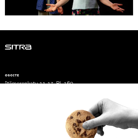
Sitra
OSOITE
Itämerenkatu 11-13, PL 160,
00181 Helsinki
Saapumisohjeet
Y-TUNNUS
0202132-3
PUHELIN
+358 294 618 991