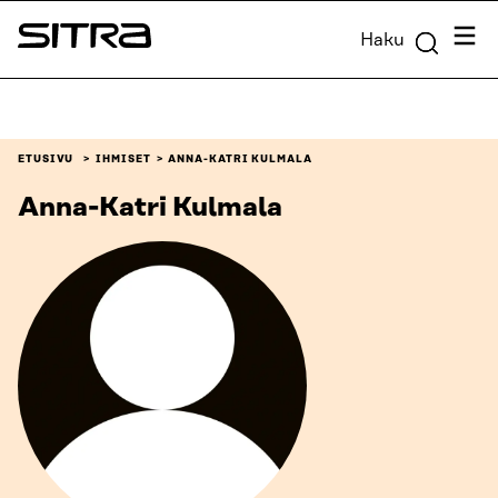
Siirry
Valik
Haku
suoraan
Sitra
sisältöön
↓
ETUSIVU
IHMISET
ANNA-KATRI KULMALA
Anna-Katri Kulmala