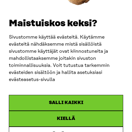
SÄHKÖPOSTI
etunimi.sukunimi@sitra.fi
sitra@sitra.fi
Maistuiskos keksi?
Sivustomme käyttää evästeitä. Käytämme
SITRA SOSIAALISESSA MEDIASSA
evästeitä nähdäksemme mistä sisällöistä
sivustomme käyttäjät ovat kiinnostuneita ja
LinkedIn
mahdollistaaksemme joitakin sivuston
Instagram
toiminnallisuuksia. Voit tutustua tarkemmin
YouTube
evästeiden sisältöön ja hallita asetuksiasi
evästeasetus-sivulla
Sitra 2025
SALLI KAIKKI
Tietosuoja
KIELLÄ
Evästeasetukset
Ilmoituskanava