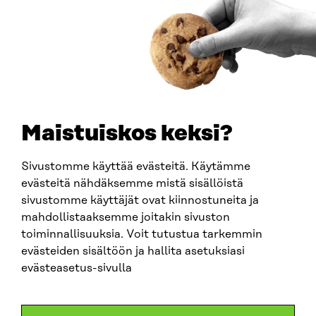
0202132-3
PUHELIN
+358 294 618 991
SÄHKÖPOSTI
etunimi.sukunimi@sitra.fi
sitra@sitra.fi
Maistuiskos keksi?
Sivustomme käyttää evästeitä. Käytämme
SITRA SOSIAALISESSA MEDIASSA
evästeitä nähdäksemme mistä sisällöistä
sivustomme käyttäjät ovat kiinnostuneita ja
LinkedIn
mahdollistaaksemme joitakin sivuston
Instagram
toiminnallisuuksia. Voit tutustua tarkemmin
YouTube
evästeiden sisältöön ja hallita asetuksiasi
evästeasetus-sivulla
Sitra 2025