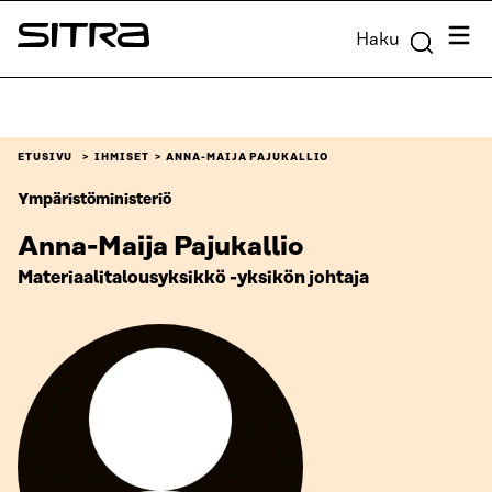
Siirry
Valik
Haku
suoraan
Sitra
sisältöön
↓
ETUSIVU
IHMISET
ANNA-MAIJA PAJUKALLIO
Ympäristöministeriö
Anna-Maija Pajukallio
Materiaalitalousyksikkö -yksikön johtaja