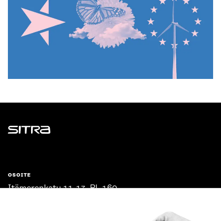
Sitra
OSOITE
Itämerenkatu 11-13, PL 160,
00181 Helsinki
Saapumisohjeet
Y-TUNNUS