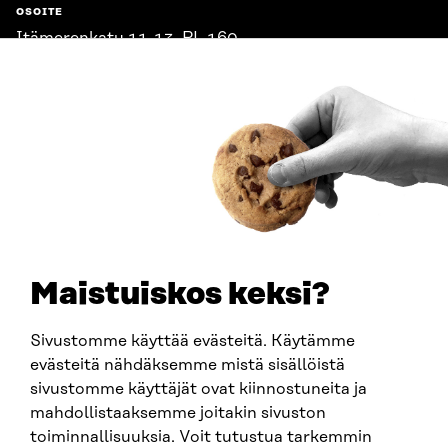
OSOITE
Itämerenkatu 11-13, PL 160,
00181 Helsinki
Saapumisohjeet
Y-TUNNUS
0202132-3
PUHELIN
+358 294 618 991
SÄHKÖPOSTI
etunimi.sukunimi@sitra.fi
sitra@sitra.fi
Maistuiskos keksi?
Sivustomme käyttää evästeitä. Käytämme
SITRA SOSIAALISESSA MEDIASSA
evästeitä nähdäksemme mistä sisällöistä
sivustomme käyttäjät ovat kiinnostuneita ja
LinkedIn
mahdollistaaksemme joitakin sivuston
Instagram
toiminnallisuuksia. Voit tutustua tarkemmin