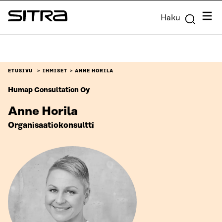
Siirry
Valik
Haku
suoraan
Sitra
sisältöön
↓
ETUSIVU
IHMISET
ANNE HORILA
Humap Consultation Oy
Anne Horila
Organisaatiokonsultti