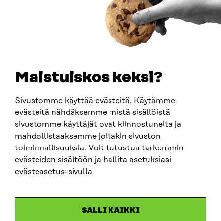
PUHELIN
+358 294 618 991
SÄHKÖPOSTI
etunimi.sukunimi@sitra.fi
sitra@sitra.fi
Maistuiskos keksi?
Sivustomme käyttää evästeitä. Käytämme
SITRA SOSIAALISESSA MEDIASSA
evästeitä nähdäksemme mistä sisällöistä
sivustomme käyttäjät ovat kiinnostuneita ja
LinkedIn
mahdollistaaksemme joitakin sivuston
Instagram
toiminnallisuuksia. Voit tutustua tarkemmin
YouTube
evästeiden sisältöön ja hallita asetuksiasi
evästeasetus-sivulla
Sitra 2025
SALLI KAIKKI