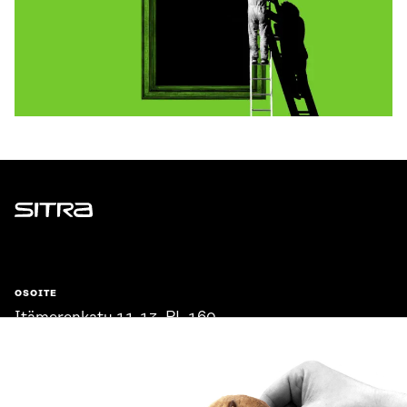
Sitra
OSOITE
Itämerenkatu 11-13, PL 160,
00181 Helsinki
Saapumisohjeet
Y-TUNNUS
0202132-3