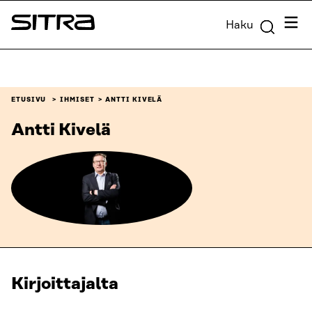
Siirry
Valik
Haku
suoraan
Sitra
sisältöön
↓
ETUSIVU
IHMISET
ANTTI KIVELÄ
Antti Kivelä
Kirjoittajalta