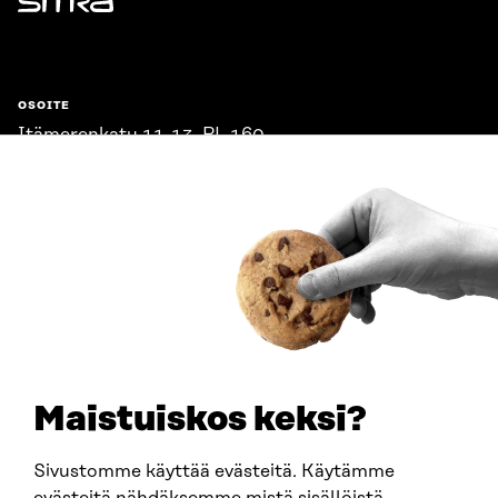
Sitra
OSOITE
Itämerenkatu 11-13, PL 160,
00181 Helsinki
Saapumisohjeet
Y-TUNNUS
0202132-3
PUHELIN
+358 294 618 991
SÄHKÖPOSTI
etunimi.sukunimi@sitra.fi
sitra@sitra.fi
Maistuiskos keksi?
Sivustomme käyttää evästeitä. Käytämme
SITRA SOSIAALISESSA MEDIASSA