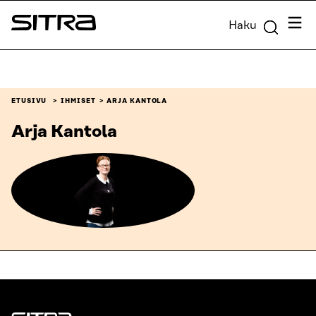
Siirry
Valik
Haku
suoraan
Sitra
sisältöön
↓
ETUSIVU
IHMISET
ARJA KANTOLA
Arja Kantola