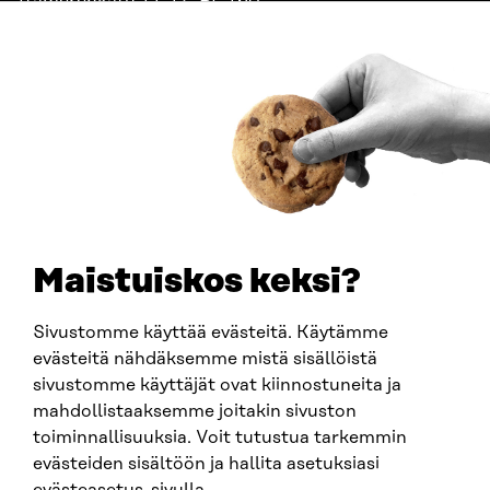
Itämerenkatu 11-13, PL 160,
00181 Helsinki
Saapumisohjeet
Y-TUNNUS
0202132-3
PUHELIN
+358 294 618 991
SÄHKÖPOSTI
etunimi.sukunimi@sitra.fi
sitra@sitra.fi
Maistuiskos keksi?
Sivustomme käyttää evästeitä. Käytämme
SITRA SOSIAALISESSA MEDIASSA
evästeitä nähdäksemme mistä sisällöistä
sivustomme käyttäjät ovat kiinnostuneita ja
LinkedIn
mahdollistaaksemme joitakin sivuston
Instagram
toiminnallisuuksia. Voit tutustua tarkemmin
YouTube
evästeiden sisältöön ja hallita asetuksiasi