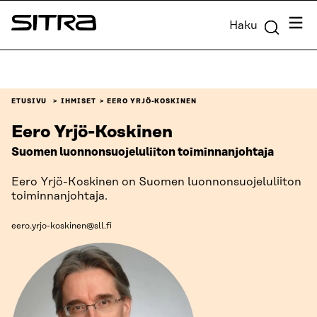
Siirry
Valik
Haku
suoraan
Sitra
sisältöön
↓
ETUSIVU
IHMISET
EERO YRJÖ-KOSKINEN
Eero Yrjö-Koskinen
Suomen luonnonsuojeluliiton toiminnanjohtaja
Eero Yrjö-Koskinen on Suomen luonnonsuojeluliiton
toiminnanjohtaja.
eero.yrjo-koskinen@sll.fi