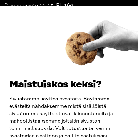
Itämerenkatu 11-13, PL 160,
00181 Helsinki
Saapumisohjeet
Y-TUNNUS
0202132-3
PUHELIN
+358 294 618 991
SÄHKÖPOSTI
etunimi.sukunimi@sitra.fi
sitra@sitra.fi
Maistuiskos keksi?
Sivustomme käyttää evästeitä. Käytämme
SITRA SOSIAALISESSA MEDIASSA
evästeitä nähdäksemme mistä sisällöistä
sivustomme käyttäjät ovat kiinnostuneita ja
LinkedIn
mahdollistaaksemme joitakin sivuston
Instagram
toiminnallisuuksia. Voit tutustua tarkemmin
YouTube
evästeiden sisältöön ja hallita asetuksiasi