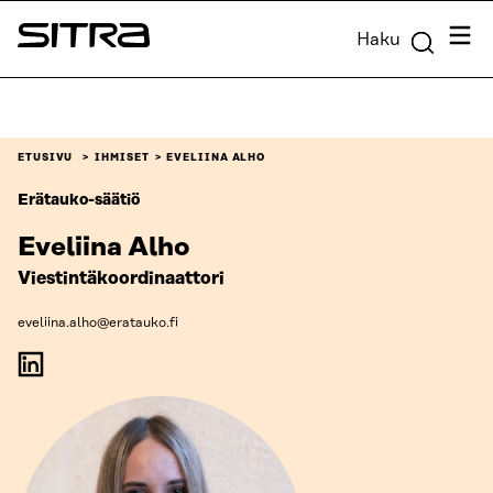
Siirry
Valik
Haku
suoraan
Sitra
sisältöön
↓
ETUSIVU
IHMISET
EVELIINA ALHO
Erätauko-säätiö
Eveliina Alho
Viestintäkoordinaattori
eveliina.alho@eratauko.fi