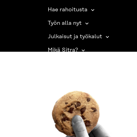
Hae rahoitusta
Työn alla nyt
Julkaisut ja työkalut
Mikä Sitra?
SITRA SOSIAALISESSA MEDIASSA
LinkedIn
Instagram
YouTube