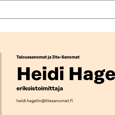
Taloussanomat ja Ilta-Sanomat
Heidi Hage
erikoistoimittaja
heidi.hagelin@iltasanomat.fi