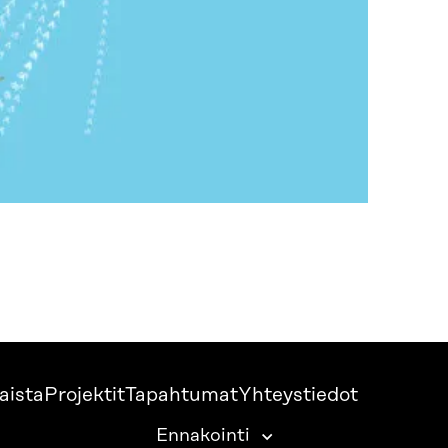
aista
Projektit
Tapahtumat
Yhteystiedot
Ennakointi