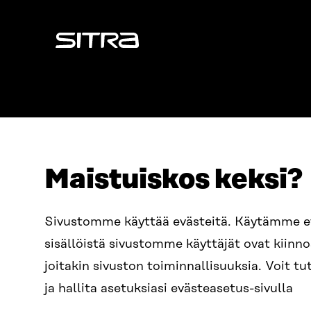
Sitra
Maistuiskos keksi?
OSOITE
PUHELIN
Sivustomme käyttää evästeitä. Käytämme 
Itämerenkatu 11-13, PL 160,
+358 2
sisällöistä sivustomme käyttäjät ovat kiin
00181 Helsinki
SÄHKÖPO
joitakin sivuston toiminnallisuuksia. Voit 
Saapumisohjeet
etunim
Y-TUNNUS
ja hallita asetuksiasi evästeasetus-sivulla
0202132-3
sitra@s