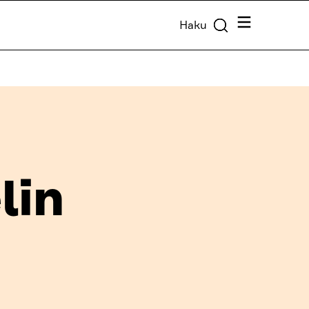
Valikko
Haku
lin