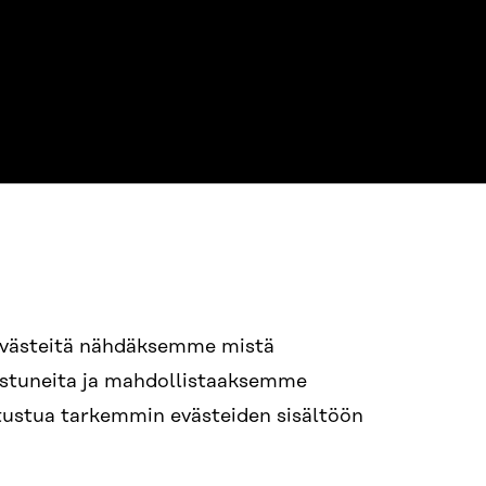
evästeitä nähdäksemme mistä
94 618 991
nostuneita ja mahdollistaaksemme
STI
tutustua tarkemmin evästeiden sisältöön
i.sukunimi@sitra.fi
itra.fi