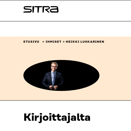
Siirry
Sitra
suoraan
sisältöön
↓
ETUSIVU
IHMISET
HEIKKI LUKKARINEN
Kirjoittajalta