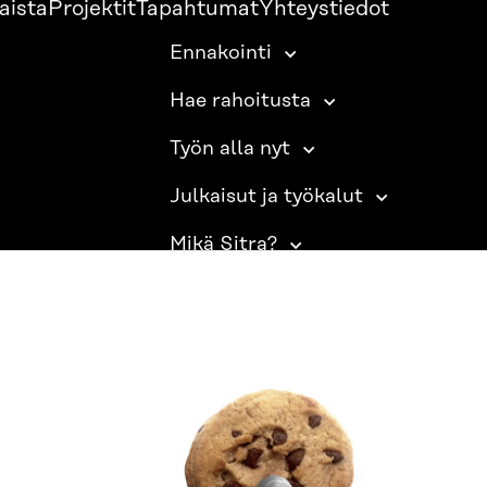
aista
Projektit
Tapahtumat
Yhteystiedot
Ennakointi
Hae rahoitusta
Työn alla nyt
Julkaisut ja työkalut
Mikä Sitra?
SITRA SOSIAALISESSA MEDIASSA
LinkedIn
Instagram
YouTube