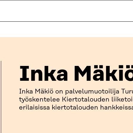
Inka Mäki
Inka Mäkiö on palvelumuotoilija Tu
työskentelee Kiertotalouden liiket
erilaisissa kiertotalouden hankkeiss