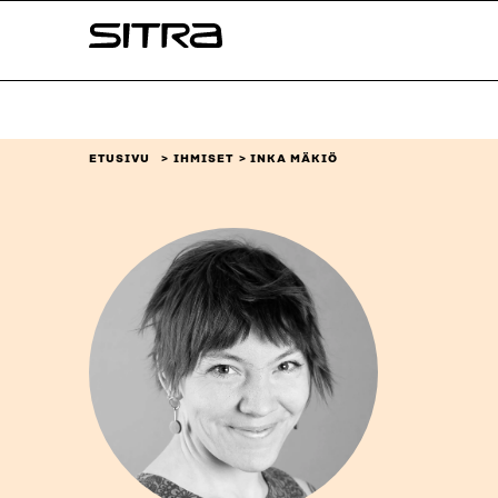
Siirry
Sitra
suoraan
sisältöön
↓
ETUSIVU
IHMISET
INKA MÄKIÖ