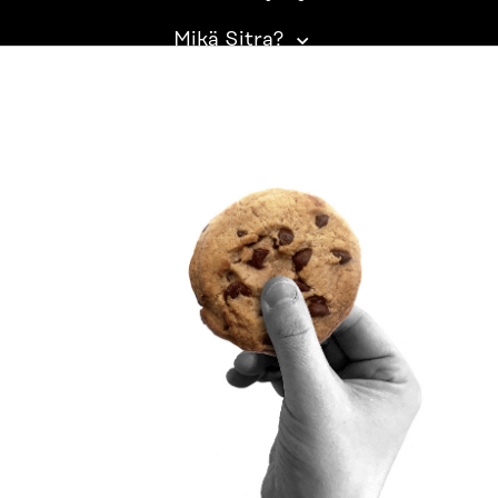
Mikä Sitra?
SITRA SOSIAALISESSA MEDIASSA
LinkedIn
Instagram
YouTube