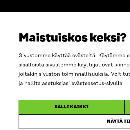
Maistuiskos keksi?
OSOITE
PUHELIN
Sivustomme käyttää evästeitä. Käytämme 
Itämerenkatu 11-13, PL 160,
+358 2
sisällöistä sivustomme käyttäjät ovat kiin
00181 Helsinki
SÄHKÖPO
joitakin sivuston toiminnallisuuksia. Voit 
Saapumisohjeet
etunim
Y-TUNNUS
ja hallita asetuksiasi evästeasetus-sivulla
0202132-3
sitra@s
SALLI KAIKKI
NÄYTÄ T