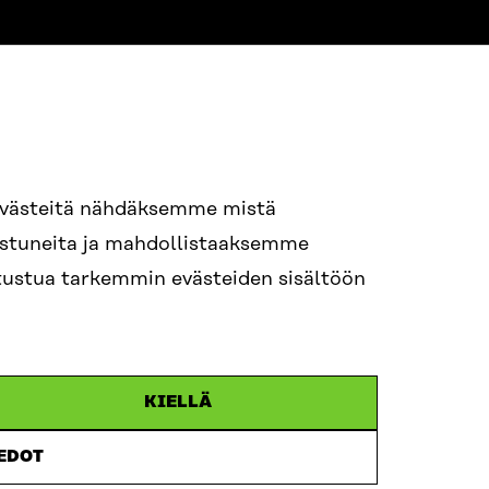
evästeitä nähdäksemme mistä
94 618 991
nostuneita ja mahdollistaaksemme
STI
tutustua tarkemmin evästeiden sisältöön
i.sukunimi@sitra.fi
itra.fi
KIELLÄ
IEDOT