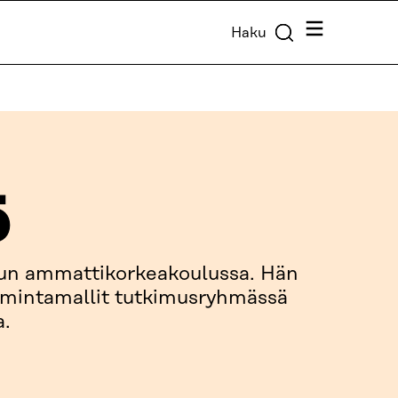
Valikko
Haku
ö
run ammattikorkeakoulussa. Hän
oimintamallit tutkimusryhmässä
a.