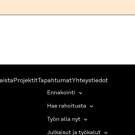
aista
Projektit
Tapahtumat
Yhteystiedot
Ennakointi
Hae rahoitusta
Työn alla nyt
Julkaisut ja työkalut