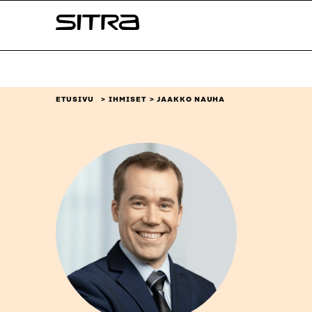
Siirry
Sitra
suoraan
sisältöön
↓
ETUSIVU
IHMISET
JAAKKO NAUHA