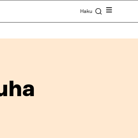
Valikko
Haku
uha