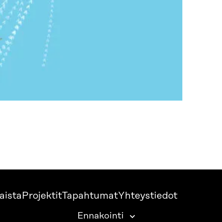
aista
Projektit
Tapahtumat
Yhteystiedot
Ennakointi