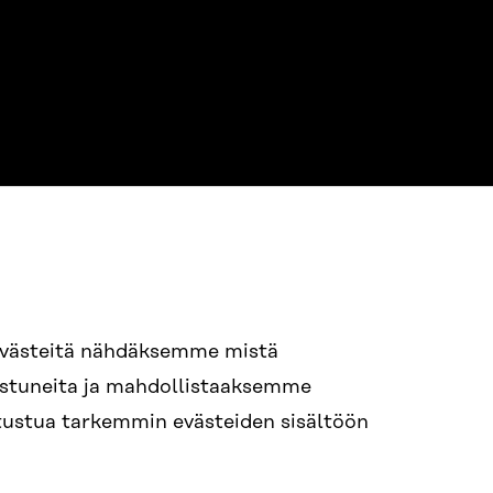
evästeitä nähdäksemme mistä
94 618 991
nostuneita ja mahdollistaaksemme
STI
tutustua tarkemmin evästeiden sisältöön
i.sukunimi@sitra.fi
itra.fi