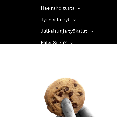
Hae rahoitusta
Työn alla nyt
Julkaisut ja työkalut
Mikä Sitra?
SITRA SOSIAALISESSA MEDIASSA
LinkedIn
Instagram
YouTube