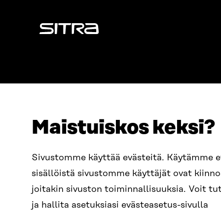
Sitra
Maistuiskos keksi?
OSOITE
PUHELIN
Sivustomme käyttää evästeitä. Käytämme 
Itämerenkatu 11-13, PL 160,
+358 2
sisällöistä sivustomme käyttäjät ovat kiin
00181 Helsinki
SÄHKÖPO
joitakin sivuston toiminnallisuuksia. Voit 
Saapumisohjeet
etunim
Y-TUNNUS
ja hallita asetuksiasi evästeasetus-sivulla
0202132-3
sitra@s