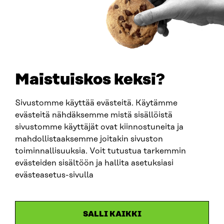
PUHELIN
+358 294 618 991
SÄHKÖPOSTI
etunimi.sukunimi@sitra.fi
sitra@sitra.fi
Maistuiskos keksi?
Sivustomme käyttää evästeitä. Käytämme
SITRA SOSIAALISESSA MEDIASSA
evästeitä nähdäksemme mistä sisällöistä
sivustomme käyttäjät ovat kiinnostuneita ja
LinkedIn
mahdollistaaksemme joitakin sivuston
Instagram
toiminnallisuuksia. Voit tutustua tarkemmin
YouTube
evästeiden sisältöön ja hallita asetuksiasi
evästeasetus-sivulla
Sitra 2025
SALLI KAIKKI