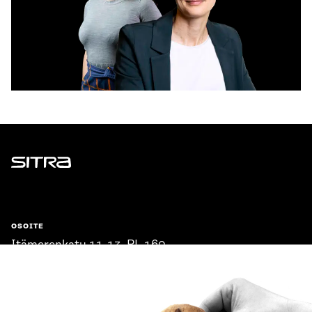
Sitra
OSOITE
Itämerenkatu 11-13, PL 160,
00181 Helsinki
Saapumisohjeet
Y-TUNNUS
0202132-3