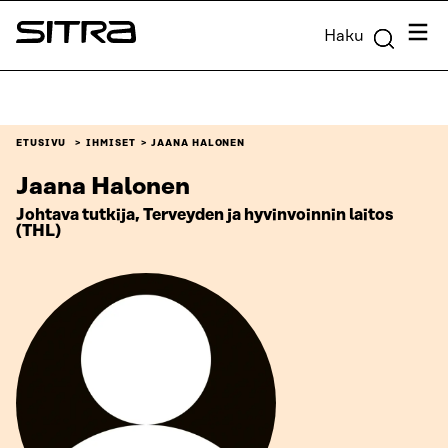
Siirry
Valik
Haku
suoraan
Sitra
sisältöön
↓
ETUSIVU
IHMISET
JAANA HALONEN
Jaana Halonen
Johtava tutkija, Terveyden ja hyvinvoinnin laitos
(THL)