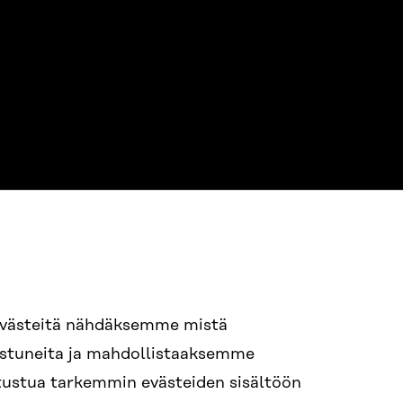
evästeitä nähdäksemme mistä
94 618 991
nostuneita ja mahdollistaaksemme
STI
tutustua tarkemmin evästeiden sisältöön