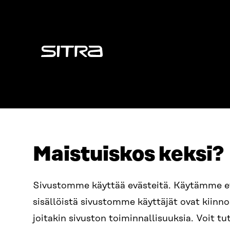
Sitra
Maistuiskos keksi?
OSOITE
PUHELIN
Sivustomme käyttää evästeitä. Käytämme 
Itämerenkatu 11-13, PL 160,
+358 2
sisällöistä sivustomme käyttäjät ovat kiin
00181 Helsinki
SÄHKÖPO
joitakin sivuston toiminnallisuuksia. Voit 
Saapumisohjeet