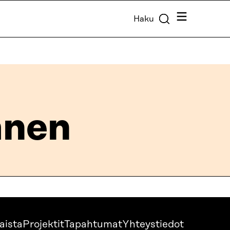
Valikko
Haku
anen
aista
Projektit
Tapahtumat
Yhteystiedot