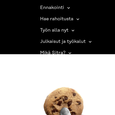
Ennakointi
Hae rahoitusta
Työn alla nyt
Julkaisut ja työkalut
Mikä Sitra?
SITRA SOSIAALISESSA MEDIASSA
LinkedIn
Instagram
YouTube