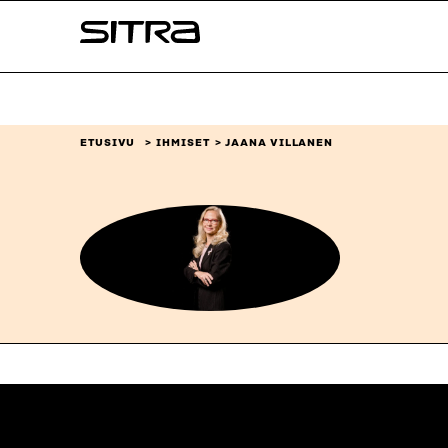
Siirry
Sitra
suoraan
sisältöön
↓
ETUSIVU
IHMISET
JAANA VILLANEN