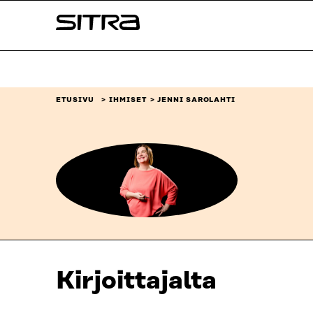
Siirry
Sitra
suoraan
sisältöön
↓
ETUSIVU
IHMISET
JENNI SAROLAHTI
Kirjoittajalta