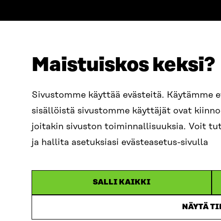
Maistuiskos keksi?
OSOITE
PUHELIN
Sivustomme käyttää evästeitä. Käytämme 
Itämerenkatu 11-13, PL 160,
+358 2
sisällöistä sivustomme käyttäjät ovat kiin
00181 Helsinki
SÄHKÖPO
joitakin sivuston toiminnallisuuksia. Voit 
Saapumisohjeet
etunim
Y-TUNNUS
ja hallita asetuksiasi evästeasetus-sivulla
0202132-3
sitra@s
SALLI KAIKKI
NÄYTÄ T