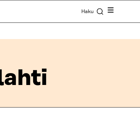
Valikko
Haku
lahti