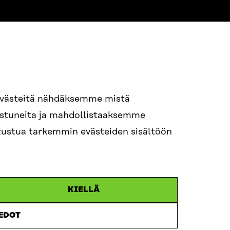
evästeitä nähdäksemme mistä
94 618 991
nostuneita ja mahdollistaaksemme
STI
tutustua tarkemmin evästeiden sisältöön
i.sukunimi@sitra.fi
itra.fi
KIELLÄ
IEDOT