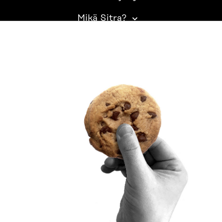
Mikä Sitra?
SITRA SOSIAALISESSA MEDIASSA
LinkedIn
Instagram
YouTube