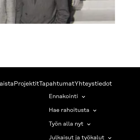
aista
Projektit
Tapahtumat
Yhteystiedot
Ennakointi
Hae rahoitusta
Työn alla nyt
Julkaisut ja työkalut