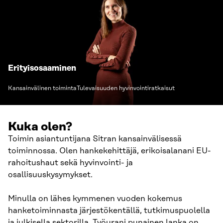
Erityisosaaminen
Kansainvälinen toiminta
Tulevaisuuden hyvinvointiratkaisut
Kuka olen?
Toimin asiantuntijana Sitran kansainvälisessä
toiminnossa. Olen hankekehittäjä, erikoisalanani EU-
rahoitushaut sekä hyvinvointi- ja
osallisuuskysymykset.
Minulla on lähes kymmenen vuoden kokemus
hanketoiminnasta järjestökentällä, tutkimuspuolella
ja julkisella sektorilla. Työurani punainen lanka on