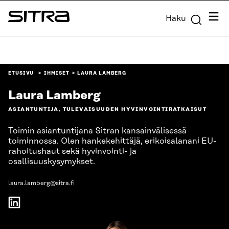
Siirry
Valik
Haku
suoraan
Sitra
sisältöön
↓
ETUSIVU
IHMISET
LAURA LAMBERG
Laura Lamberg
ASIANTUNTIJA, TULEVAISUUDEN HYVINVOINTIRATKAISUT
Toimin asiantuntijana Sitran kansainvälisessä
toiminnossa. Olen hankekehittäjä, erikoisalanani EU-
rahoitushaut sekä hyvinvointi- ja
osallisuuskysymykset.
laura.lamberg@sitra.fi