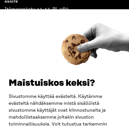
OSOITE
Itämerenkatu 11-13, PL 160,
00181 Helsinki
Saapumisohjeet
Y-TUNNUS
0202132-3
PUHELIN
+358 294 618 991
SÄHKÖPOSTI
etunimi.sukunimi@sitra.fi
sitra@sitra.fi
Maistuiskos keksi?
Sivustomme käyttää evästeitä. Käytämme
SITRA SOSIAALISESSA MEDIASSA
evästeitä nähdäksemme mistä sisällöistä
sivustomme käyttäjät ovat kiinnostuneita ja
LinkedIn
mahdollistaaksemme joitakin sivuston
Instagram
toiminnallisuuksia. Voit tutustua tarkemmin