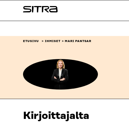
Siirry
Sitra
suoraan
sisältöön
↓
ETUSIVU
IHMISET
MARI PANTSAR
Kirjoittajalta