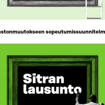
lmastonmuutokseen sopeutumissuunnitel