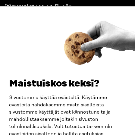
Itämerenkatu 11-13, PL 160,
00181 Helsinki
Saapumisohjeet
Y-TUNNUS
0202132-3
PUHELIN
+358 294 618 991
SÄHKÖPOSTI
etunimi.sukunimi@sitra.fi
sitra@sitra.fi
Maistuiskos keksi?
Sivustomme käyttää evästeitä. Käytämme
SITRA SOSIAALISESSA MEDIASSA
evästeitä nähdäksemme mistä sisällöistä
sivustomme käyttäjät ovat kiinnostuneita ja
LinkedIn
mahdollistaaksemme joitakin sivuston
Instagram
toiminnallisuuksia. Voit tutustua tarkemmin
YouTube
evästeiden sisältöön ja hallita asetuksiasi