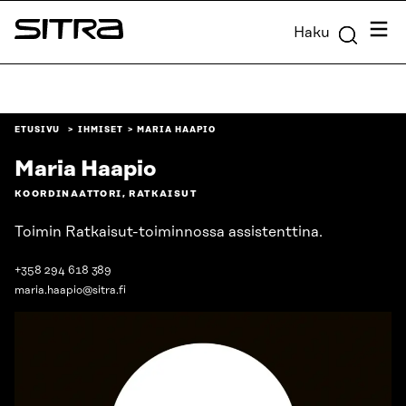
Siirry
Valik
Haku
suoraan
Sitra
sisältöön
↓
ETUSIVU
IHMISET
MARIA HAAPIO
Maria Haapio
KOORDINAATTORI, RATKAISUT
Toimin Ratkaisut-toiminnossa assistenttina.
+358 294 618 389
maria.haapio@sitra.fi