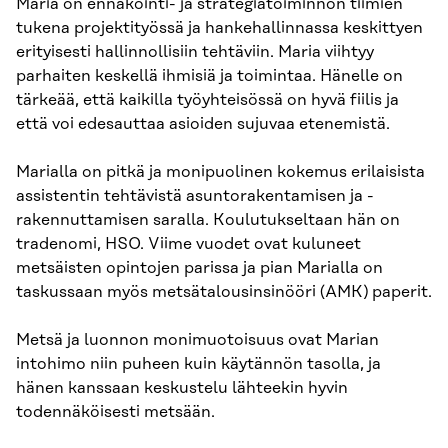
Maria on ennakointi- ja strategiatoiminnon tiimien
tukena projektityössä ja hankehallinnassa keskittyen
erityisesti hallinnollisiin tehtäviin. Maria viihtyy
parhaiten keskellä ihmisiä ja toimintaa. Hänelle on
tärkeää, että kaikilla työyhteisössä on hyvä fiilis ja
että voi edesauttaa asioiden sujuvaa etenemistä.
Marialla on pitkä ja monipuolinen kokemus erilaisista
assistentin tehtävistä asuntorakentamisen ja -
rakennuttamisen saralla. Koulutukseltaan hän on
tradenomi, HSO. Viime vuodet ovat kuluneet
metsäisten opintojen parissa ja pian Marialla on
taskussaan myös metsätalousinsinööri (AMK) paperit.
Metsä ja luonnon monimuotoisuus ovat Marian
intohimo niin puheen kuin käytännön tasolla, ja
hänen kanssaan keskustelu lähteekin hyvin
todennäköisesti metsään.