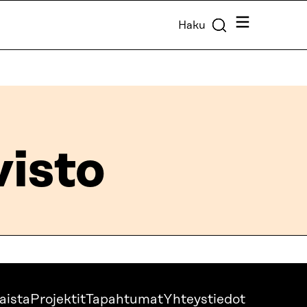
Valikko
Haku
visto
aista
Projektit
Tapahtumat
Yhteystiedot