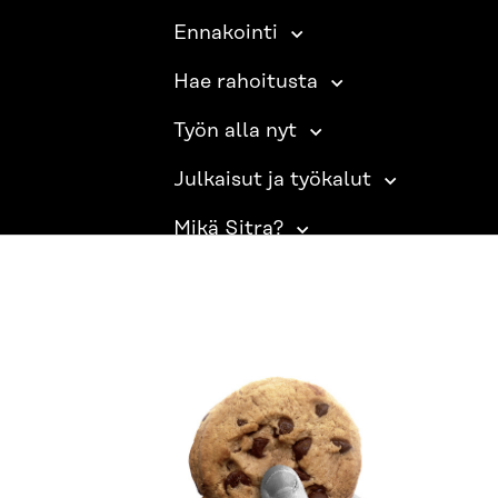
Ennakointi
Hae rahoitusta
Työn alla nyt
Julkaisut ja työkalut
Mikä Sitra?
SITRA SOSIAALISESSA MEDIASSA
LinkedIn
Instagram
YouTube