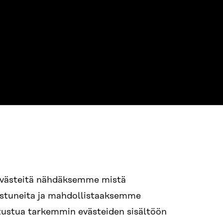
evästeitä nähdäksemme mistä
94 618 991
nostuneita ja mahdollistaaksemme
STI
tutustua tarkemmin evästeiden sisältöön