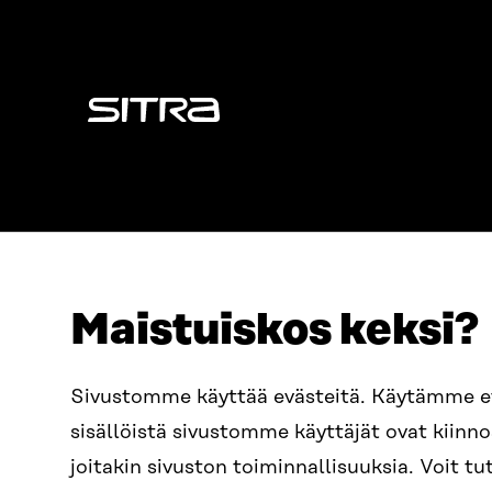
Sitra
Maistuiskos keksi?
OSOITE
PUHELIN
Sivustomme käyttää evästeitä. Käytämme 
Itämerenkatu 11-13, PL 160,
+358 2
sisällöistä sivustomme käyttäjät ovat kiin
00181 Helsinki
SÄHKÖPO
joitakin sivuston toiminnallisuuksia. Voit 
Saapumisohjeet