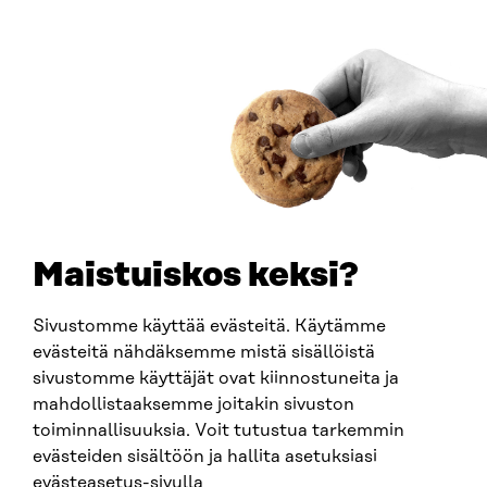
00181 Helsinki
Saapumisohjeet
Y-TUNNUS
0202132-3
PUHELIN
+358 294 618 991
SÄHKÖPOSTI
etunimi.sukunimi@sitra.fi
sitra@sitra.fi
Maistuiskos keksi?
Sivustomme käyttää evästeitä. Käytämme
SITRA SOSIAALISESSA MEDIASSA
evästeitä nähdäksemme mistä sisällöistä
sivustomme käyttäjät ovat kiinnostuneita ja
LinkedIn
mahdollistaaksemme joitakin sivuston
Instagram
toiminnallisuuksia. Voit tutustua tarkemmin
YouTube
evästeiden sisältöön ja hallita asetuksiasi
evästeasetus-sivulla