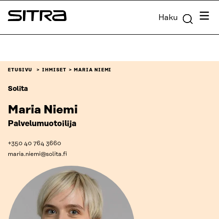
Siirry
Valik
Haku
suoraan
Sitra
sisältöön
↓
ETUSIVU
IHMISET
MARIA NIEMI
Solita
Maria Niemi
Palvelumuotoilija
+350 40 764 3660
maria.niemi@solita.fi