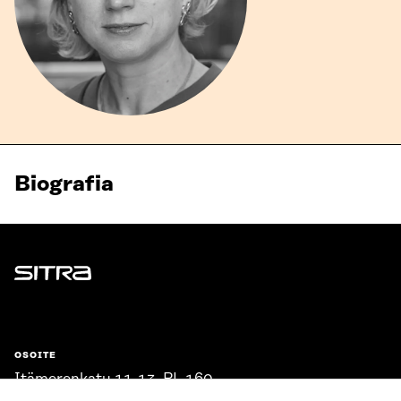
Biografia
Sitra
OSOITE
Itämerenkatu 11-13, PL 160,
00181 Helsinki