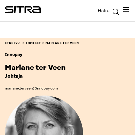
Siirry
Valik
Haku
suoraan
Sitra
sisältöön
↓
ETUSIVU
IHMISET
MARIANE TER VEEN
Innopay
Mariane ter Veen
Johtaja
mariane.terveen@innopay.com