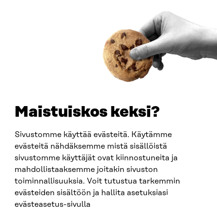
Saapumisohjeet
Y-TUNNUS
0202132-3
PUHELIN
+358 294 618 991
SÄHKÖPOSTI
etunimi.sukunimi@sitra.fi
sitra@sitra.fi
Maistuiskos keksi?
Sivustomme käyttää evästeitä. Käytämme
SITRA SOSIAALISESSA MEDIASSA
evästeitä nähdäksemme mistä sisällöistä
sivustomme käyttäjät ovat kiinnostuneita ja
LinkedIn
mahdollistaaksemme joitakin sivuston
Instagram
toiminnallisuuksia. Voit tutustua tarkemmin
YouTube
evästeiden sisältöön ja hallita asetuksiasi
evästeasetus-sivulla