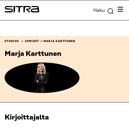
Siirry
Valik
Haku
suoraan
Sitra
sisältöön
↓
ETUSIVU
IHMISET
MARJA KARTTUNEN
Marja Karttunen
Kirjoittajalta