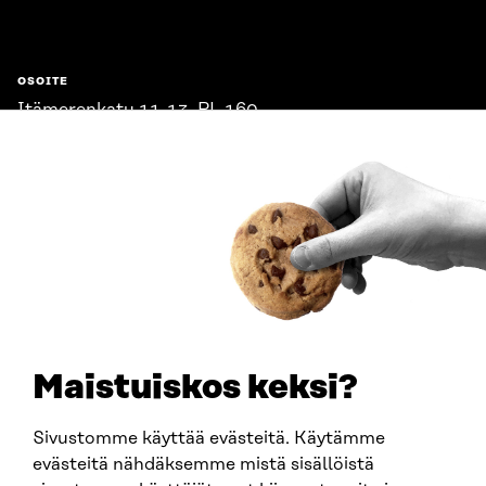
OSOITE
Itämerenkatu 11-13, PL 160,
00181 Helsinki
Saapumisohjeet
Y-TUNNUS
0202132-3
PUHELIN
+358 294 618 991
SÄHKÖPOSTI
etunimi.sukunimi@sitra.fi
sitra@sitra.fi
Maistuiskos keksi?
Sivustomme käyttää evästeitä. Käytämme
SITRA SOSIAALISESSA MEDIASSA
evästeitä nähdäksemme mistä sisällöistä