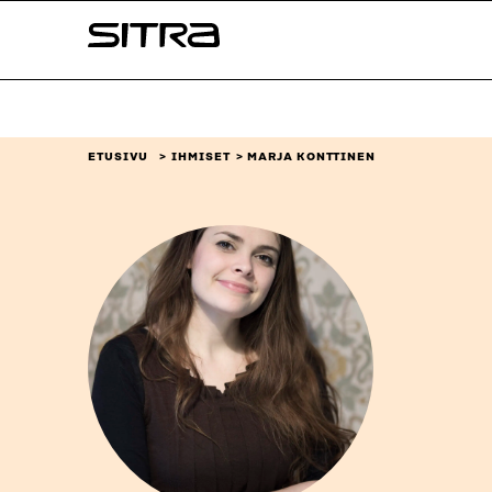
Siirry
Sitra
suoraan
sisältöön
↓
ETUSIVU
IHMISET
MARJA KONTTINEN