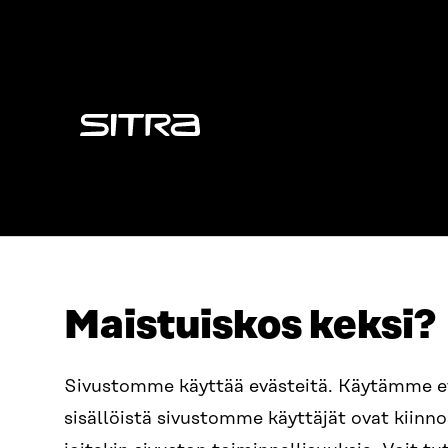
Sitra
Maistuiskos keksi?
OSOITE
PUHELIN
Sivustomme käyttää evästeitä. Käytämme 
Itämerenkatu 11-13, PL 160,
+358 2
sisällöistä sivustomme käyttäjät ovat kiin
00181 Helsinki
SÄHKÖPO