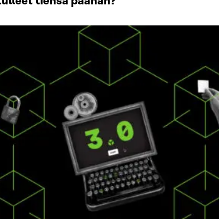
 tulleet tiensä päähän?