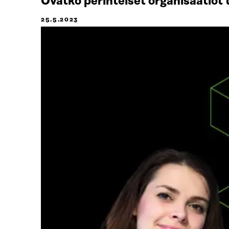
Ovatko perinteiset organisaatiot
25.5.2023