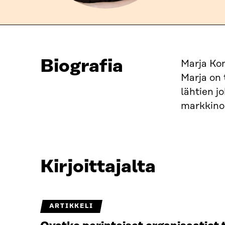
Biografia
Marja Kon
Marja on 
lähtien j
markkinoi
Kirjoittajalta
ARTIKKELI