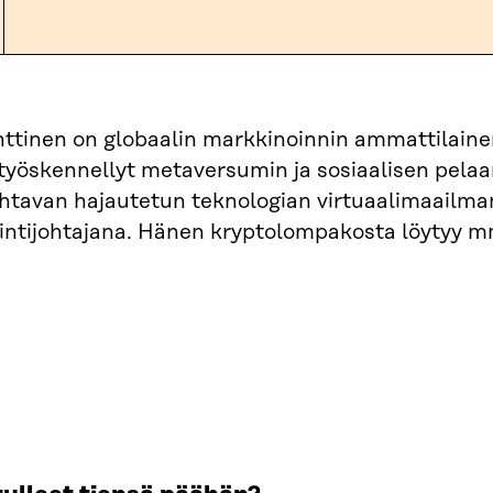
ttinen on globaalin markkinoinnin ammattilainen
työskennellyt metaversumin ja sosiaalisen pelaa
ohtavan hajautetun teknologian virtuaalimaailm
ntijohtajana. Hänen kryptolompakosta löytyy m