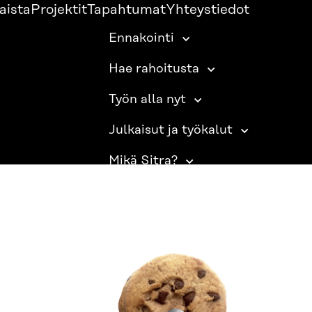
aista
Projektit
Tapahtumat
Yhteystiedot
Ennakointi
Hae rahoitusta
Työn alla nyt
Julkaisut ja työkalut
Mikä Sitra?
SITRA SOSIAALISESSA MEDIASSA
LinkedIn
Instagram
YouTube