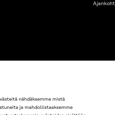
Ajankoht
evästeitä nähdäksemme mistä
94 618 991
nostuneita ja mahdollistaaksemme
STI