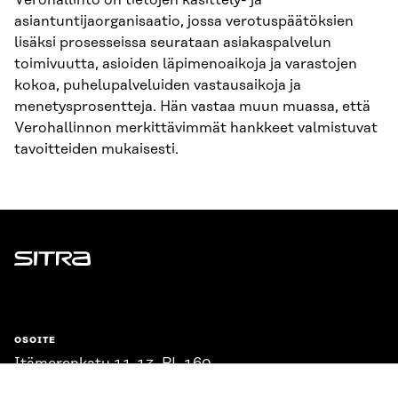
Verohallinto on tietojen käsittely- ja
asiantuntijaorganisaatio, jossa verotuspäätöksien
lisäksi prosesseissa seurataan asiakaspalvelun
toimivuutta, asioiden läpimenoaikoja ja varastojen
kokoa, puhelupalveluiden vastausaikoja ja
menetysprosentteja. Hän vastaa muun muassa, että
Verohallinnon merkittävimmät hankkeet valmistuvat
tavoitteiden mukaisesti.
Sitra
OSOITE
Itämerenkatu 11-13, PL 160,
00181 Helsinki