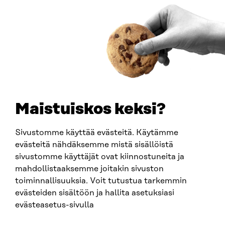
Saapumisohjeet
Y-TUNNUS
0202132-3
PUHELIN
+358 294 618 991
SÄHKÖPOSTI
etunimi.sukunimi@sitra.fi
sitra@sitra.fi
Maistuiskos keksi?
Sivustomme käyttää evästeitä. Käytämme
SITRA SOSIAALISESSA MEDIASSA
evästeitä nähdäksemme mistä sisällöistä
sivustomme käyttäjät ovat kiinnostuneita ja
LinkedIn
mahdollistaaksemme joitakin sivuston
Instagram
toiminnallisuuksia. Voit tutustua tarkemmin
YouTube
evästeiden sisältöön ja hallita asetuksiasi
evästeasetus-sivulla