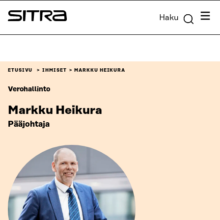
Siirry
Valik
Haku
suoraan
Sitra
sisältöön
↓
ETUSIVU
IHMISET
MARKKU HEIKURA
Verohallinto
Markku Heikura
Pääjohtaja