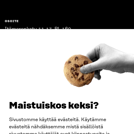
OSOITE
Itämerenkatu 11-13, PL 160,
00181 Helsinki
Saapumisohjeet
Y-TUNNUS
0202132-3
PUHELIN
+358 294 618 991
SÄHKÖPOSTI
etunimi.sukunimi@sitra.fi
sitra@sitra.fi
Maistuiskos keksi?
Sivustomme käyttää evästeitä. Käytämme
SITRA SOSIAALISESSA MEDIASSA
evästeitä nähdäksemme mistä sisällöistä