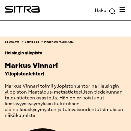
Siirry
Valik
Haku
suoraan
Sitra
sisältöön
↓
ETUSIVU
IHMISET
MARKUS VINNARI
Helsingin yliopisto
Markus Vinnari
Yliopistonlehtori
Markus Vinnari toimii yliopistonlehtorina Helsingin
yliopiston Maatalous-metsätieteellisen tiedekunnan
taloustieteen osastolla. Hän on erikoistunut
kestävyyskysymyksiin kulutuksen,
eläinoikeuskysymysten ja tulevaisuudentutkimuksen
näkökulmista.