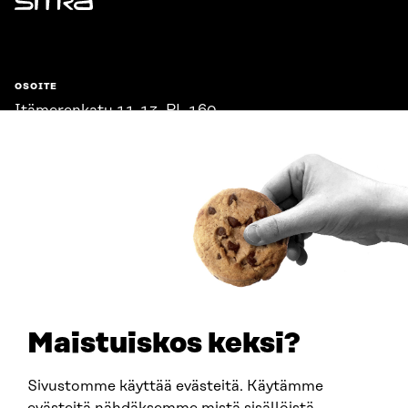
Sitra
OSOITE
Itämerenkatu 11-13, PL 160,
00181 Helsinki
Saapumisohjeet
Y-TUNNUS
0202132-3
PUHELIN
+358 294 618 991
SÄHKÖPOSTI
etunimi.sukunimi@sitra.fi
sitra@sitra.fi
Maistuiskos keksi?
Sivustomme käyttää evästeitä. Käytämme
SITRA SOSIAALISESSA MEDIASSA