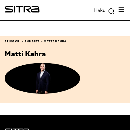
Siirry
Valik
Haku
suoraan
Sitra
sisältöön
↓
ETUSIVU
IHMISET
MATTI KAHRA
Matti Kahra