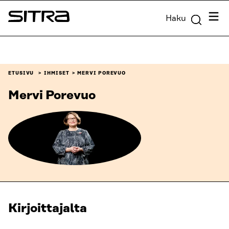
Siirry
Valik
Haku
suoraan
Sitra
sisältöön
↓
ETUSIVU
IHMISET
MERVI POREVUO
Mervi Porevuo
Kirjoittajalta