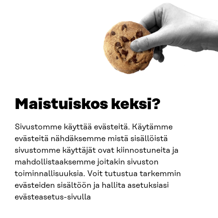
Saapumisohjeet
Y-TUNNUS
0202132-3
PUHELIN
+358 294 618 991
SÄHKÖPOSTI
etunimi.sukunimi@sitra.fi
sitra@sitra.fi
Maistuiskos keksi?
Sivustomme käyttää evästeitä. Käytämme
SITRA SOSIAALISESSA MEDIASSA
evästeitä nähdäksemme mistä sisällöistä
sivustomme käyttäjät ovat kiinnostuneita ja
LinkedIn
mahdollistaaksemme joitakin sivuston
Instagram
toiminnallisuuksia. Voit tutustua tarkemmin
YouTube
evästeiden sisältöön ja hallita asetuksiasi
evästeasetus-sivulla