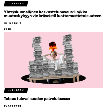
JULKAISU
Yhteiskunnallinen keskustelunavaus: Loikka
muutoskykyyn vie kriiseistä luottamustietoisuuteen
JULKAISUT
2022
JULKAISU
Talous tulevaisuuden palveluksessa
TYÖPAPERI