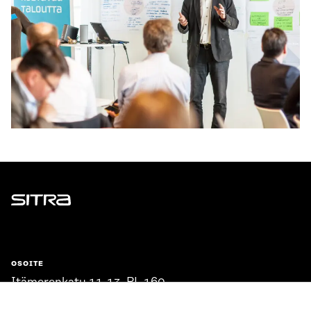
Sitra
OSOITE
Itämerenkatu 11-13, PL 160,
00181 Helsinki