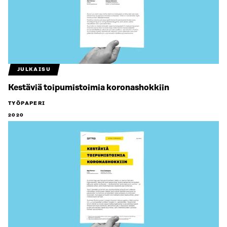
JULKAISU
Kestäviä toipumistoimia koronashokkiin
TYÖPAPERI
2020