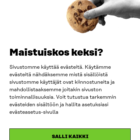
0202132-3
PUHELIN
+358 294 618 991
SÄHKÖPOSTI
etunimi.sukunimi@sitra.fi
sitra@sitra.fi
Maistuiskos keksi?
Sivustomme käyttää evästeitä. Käytämme
SITRA SOSIAALISESSA MEDIASSA
evästeitä nähdäksemme mistä sisällöistä
sivustomme käyttäjät ovat kiinnostuneita ja
LinkedIn
mahdollistaaksemme joitakin sivuston
Instagram
toiminnallisuuksia. Voit tutustua tarkemmin
YouTube
evästeiden sisältöön ja hallita asetuksiasi
evästeasetus-sivulla
Sitra 2025
SALLI KAIKKI