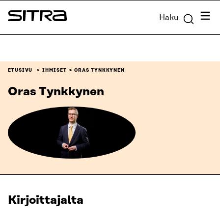
Siirry
Valik
Haku
suoraan
Sitra
sisältöön
↓
ETUSIVU
IHMISET
ORAS TYNKKYNEN
Oras Tynkkynen
Kirjoittajalta