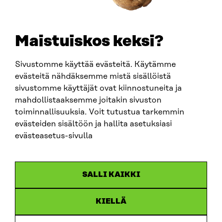
SÄHKÖPOSTI
etunimi.sukunimi@sitra.fi
sitra@sitra.fi
Maistuiskos keksi?
Sivustomme käyttää evästeitä. Käytämme
SITRA SOSIAALISESSA MEDIASSA
evästeitä nähdäksemme mistä sisällöistä
sivustomme käyttäjät ovat kiinnostuneita ja
LinkedIn
mahdollistaaksemme joitakin sivuston
Instagram
toiminnallisuuksia. Voit tutustua tarkemmin
YouTube
evästeiden sisältöön ja hallita asetuksiasi
evästeasetus-sivulla
Sitra 2025
SALLI KAIKKI
Tietosuoja
KIELLÄ
Evästeasetukset
Ilmoituskanava