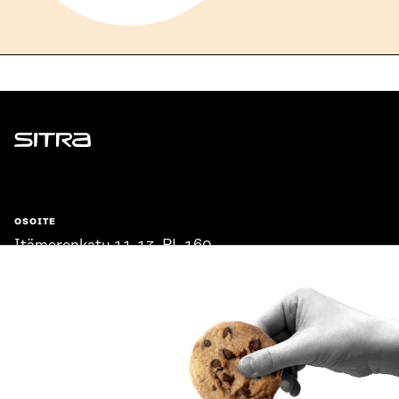
Sitra
OSOITE
Itämerenkatu 11-13, PL 160,
00181 Helsinki
Saapumisohjeet
Y-TUNNUS
0202132-3
PUHELIN
+358 294 618 991