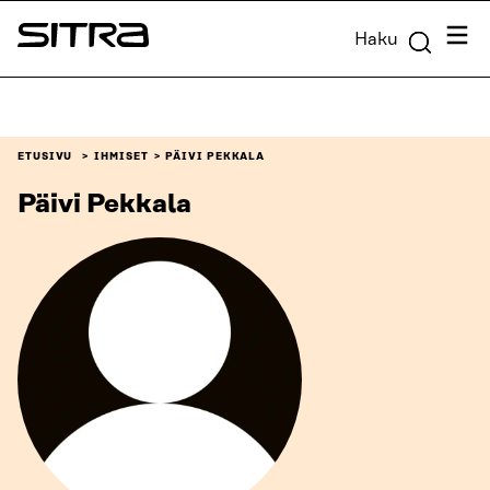
Siirry
Valik
Haku
suoraan
Sitra
sisältöön
↓
ETUSIVU
IHMISET
PÄIVI PEKKALA
Päivi Pekkala