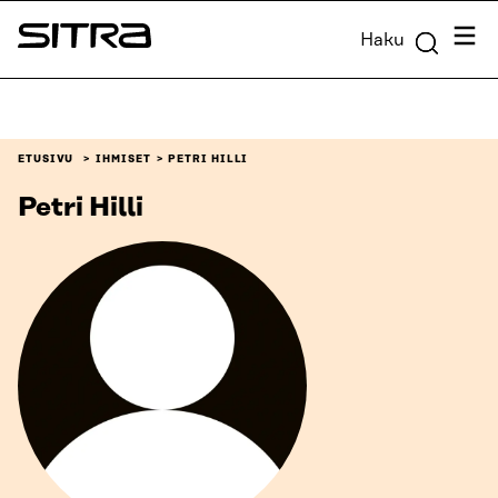
Siirry
Valik
Haku
suoraan
Sitra
sisältöön
↓
ETUSIVU
IHMISET
PETRI HILLI
Petri Hilli