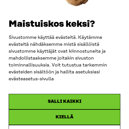
SÄHKÖPOSTI
etunimi.sukunimi@sitra.fi
sitra@sitra.fi
Maistuiskos keksi?
Sivustomme käyttää evästeitä. Käytämme
SITRA SOSIAALISESSA MEDIASSA
evästeitä nähdäksemme mistä sisällöistä
sivustomme käyttäjät ovat kiinnostuneita ja
LinkedIn
mahdollistaaksemme joitakin sivuston
Instagram
toiminnallisuuksia. Voit tutustua tarkemmin
YouTube
evästeiden sisältöön ja hallita asetuksiasi
evästeasetus-sivulla
Sitra 2025
SALLI KAIKKI
Tietosuoja
KIELLÄ
Evästeasetukset
Ilmoituskanava