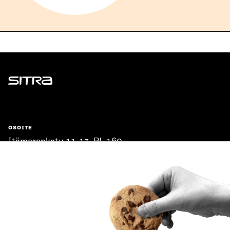
Sitra
OSOITE
Itämerenkatu 11-13, PL 160,
00181 Helsinki
Saapumisohjeet
Y-TUNNUS
0202132-3
PUHELIN
+358 294 618 991