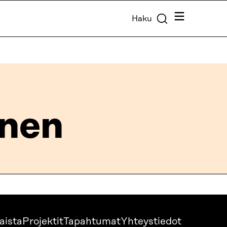
Valikko
Haku
anen
aista
Projektit
Tapahtumat
Yhteystiedot