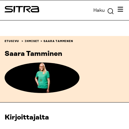
Siirry
Valik
Haku
suoraan
Sitra
sisältöön
↓
ETUSIVU
IHMISET
SAARA TAMMINEN
Saara Tamminen
Kirjoittajalta