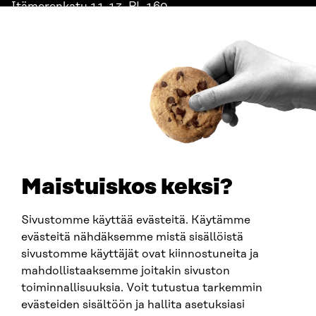
Itämerenkatu 11-13, PL 160,
00181 Helsinki
Saapumisohjeet
Y-TUNNUS
0202132-3
PUHELIN
+358 294 618 991
SÄHKÖPOSTI
etunimi.sukunimi@sitra.fi
sitra@sitra.fi
Maistuiskos keksi?
Sivustomme käyttää evästeitä. Käytämme
SITRA SOSIAALISESSA MEDIASSA
evästeitä nähdäksemme mistä sisällöistä
sivustomme käyttäjät ovat kiinnostuneita ja
LinkedIn
mahdollistaaksemme joitakin sivuston
Instagram
toiminnallisuuksia. Voit tutustua tarkemmin
YouTube
evästeiden sisältöön ja hallita asetuksiasi