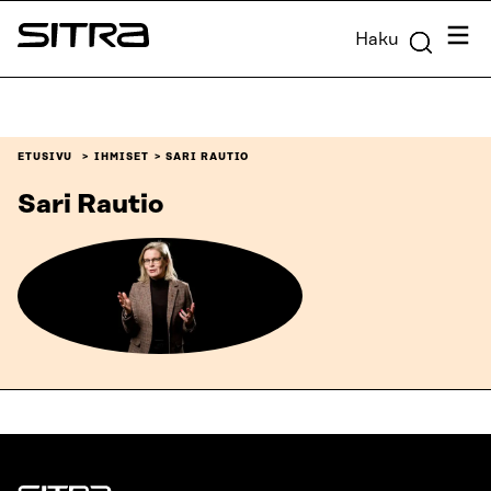
Siirry
Valik
Haku
suoraan
Sitra
sisältöön
↓
ETUSIVU
IHMISET
SARI RAUTIO
Sari Rautio