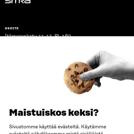
Sitra
OSOITE
Itämerenkatu 11-13, PL 160,
00181 Helsinki
Saapumisohjeet
Y-TUNNUS
0202132-3
PUHELIN
+358 294 618 991
SÄHKÖPOSTI
etunimi.sukunimi@sitra.fi
sitra@sitra.fi
Maistuiskos keksi?
Sivustomme käyttää evästeitä. Käytämme
SITRA SOSIAALISESSA MEDIASSA