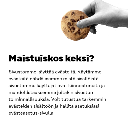
Y-TUNNUS
0202132-3
PUHELIN
+358 294 618 991
SÄHKÖPOSTI
etunimi.sukunimi@sitra.fi
sitra@sitra.fi
Maistuiskos keksi?
Sivustomme käyttää evästeitä. Käytämme
SITRA SOSIAALISESSA MEDIASSA
evästeitä nähdäksemme mistä sisällöistä
sivustomme käyttäjät ovat kiinnostuneita ja
LinkedIn
mahdollistaaksemme joitakin sivuston
Instagram
toiminnallisuuksia. Voit tutustua tarkemmin
YouTube
evästeiden sisältöön ja hallita asetuksiasi
evästeasetus-sivulla