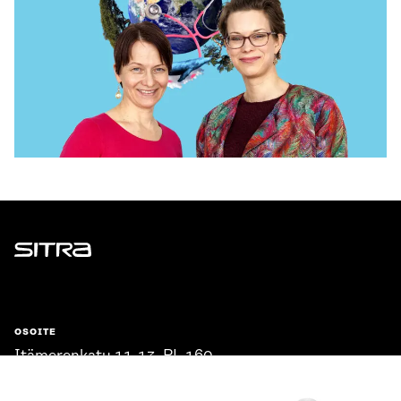
Sitra
OSOITE
Itämerenkatu 11-13, PL 160,
00181 Helsinki
Saapumisohjeet