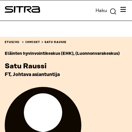
Siirry
Valik
Haku
suoraan
Sitra
sisältöön
↓
ETUSIVU
IHMISET
SATU RAUSSI
Eläinten hyvinvointikeskus (EHK), (Luonnonvarakeskus)
Satu Raussi
FT, Johtava asiantuntija