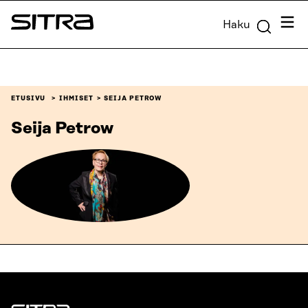
Siirry
Valik
Haku
suoraan
Sitra
sisältöön
↓
ETUSIVU
IHMISET
SEIJA PETROW
Seija Petrow